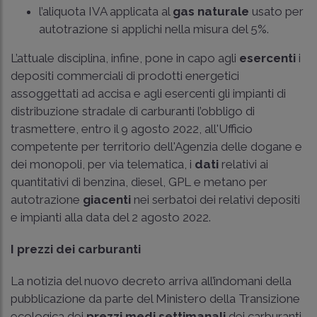
l’aliquota IVA applicata al
gas naturale
usato per
autotrazione si applichi nella misura del 5%.
L’attuale disciplina, infine, pone in capo agli
esercenti
i
depositi commerciali di prodotti energetici
assoggettati ad accisa e agli esercenti gli impianti di
distribuzione stradale di carburanti l’obbligo di
trasmettere, entro il 9 agosto 2022, all'Ufficio
competente per territorio dell'Agenzia delle dogane e
dei monopoli, per via telematica, i
dati
relativi ai
quantitativi di benzina, diesel, GPL e metano per
autotrazione
giacenti
nei serbatoi dei relativi depositi
e impianti alla data del 2 agosto 2022.
I prezzi dei carburanti
La notizia del nuovo decreto arriva all’indomani della
pubblicazione da parte del Ministero della Transizione
ecologica dei
prezzi medi settimanali
dei carburanti