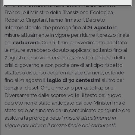
Il Ministro dell’Economia e delle Finanze, Daniele
Franco, e il Ministro della Transizione Ecologica,
Roberto Cingolani, hanno firmato il Decreto
Interministeriale che proroga fino al
21 agosto
le
misure attualmente in vigore per ridurre il prezzo finale
dei
carburanti
. Con l’ultimo provvedimento adottato
le misure avrebbero dovuto applicarsi soltanto fino al
2 agosto. Il nuovo intervento, arrivato nel pieno della
crisi di governo e con poche ore di anticipo rispetto
all’atteso discorso del premier alle Camere, estende
fino al 21 agosto il
taglio di 30 centesimi
al litro per
benzina, diesel, GPL e metano per autotrazione.
Diversamente dalle scorse volte, il testo del nuovo
decreto non è stato anticipato dai due Ministeri ma è
stato solo annunciato da un comunicato congiunto che
assicura la proroga delle “
misure attualmente in
vigore per ridurre il prezzo finale dei carburanti
”.