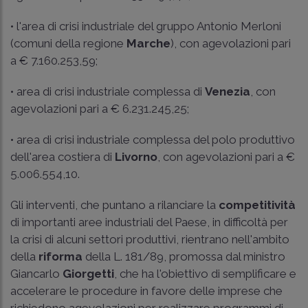
• l'area di crisi industriale del gruppo Antonio Merloni
(comuni della regione
Marche
), con agevolazioni pari
a € 7.160.253,59;
• area di crisi industriale complessa di
Venezia
, con
agevolazioni pari a € 6.231.245,25;
• area di crisi industriale complessa del polo produttivo
dell'area costiera di
Livorno
, con agevolazioni pari a €
5.006.554,10.
Gli interventi, che puntano a rilanciare la
competitività
di importanti aree industriali del Paese, in difficoltà per
la crisi di alcuni settori produttivi, rientrano nell'ambito
della
riforma
della
L. 181/89
, promossa dal ministro
Giancarlo
Giorgetti
, che ha l'obiettivo di semplificare e
accelerare le procedure in favore delle imprese che
richiedono agevolazioni per realizzare programmi di