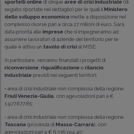
sportelli online
di cinque
aree di crisi industriale
(di
seguito riportate nel dettaglio) per le quali il
Ministero
dello sviluppo economico
mette a disposizione nel
complesso risorse pari a circa 27 milioni di euro. Sarà
data priorità alle
imprese
che si impegneranno ad
assumere lavoratori di aziende del territorio per le
quale è attivo un
tavolo di crisi
al MISE.
In particolare, verranno finanziati i progetti di
riconversione
,
riqualificazione
e
rilancio
industriale
previsti nei seguenti territori:
• area di crisi industriale non complessa della regione
Friuli Venezia-Giulia
, con agevolazioni pari a €
1.977.677,85;
• area di crisi industriale non complessa della regione
Toscana
(provincia di
Massa-Carrara
), con
agevolazioni pari a € 6.336.194,40;