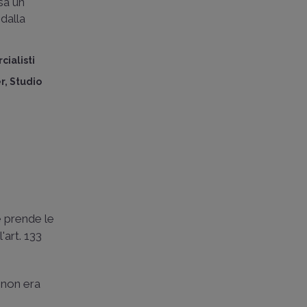
sa un
dalla
ialisti
, Studio
e prende le
'art. 133
i
non era