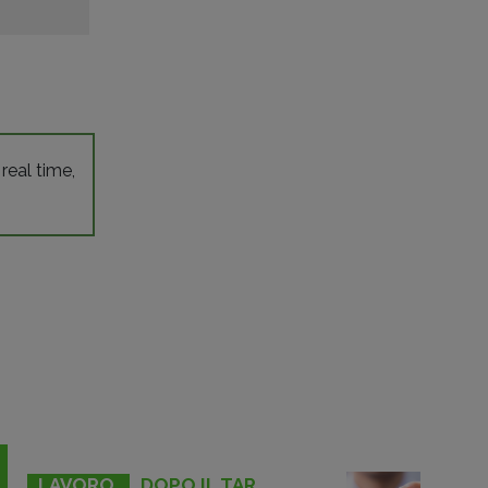
 real time,
LAVORO
DOPO IL TAR