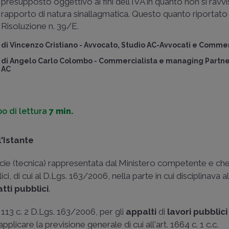
presupposto oggettivo ai fini dell'IVA in quanto non si ravvi
rapporto di natura sinallagmatica. Questo quanto riportato 
Risoluzione n. 39/E.
di
Vincenzo Cristiano
-
Avvocato, Studio AC-Avvocati e Commerc
di
Angelo Carlo Colombo
-
Commercialista e managing Partner
AC
o di lettura
7 min.
'Istante
pecie (tecnica) rappresentata dal Ministero competente e ch
 di cui al D.Lgs. 163/2006, nella parte in cui disciplinava all
tti pubblici
.
. 113 c. 2 D.Lgs. 163/2006, per gli
appalti
di
lavori
pubblic
plicare la previsione generale di cui all'art. 1664 c. 1 c.c.