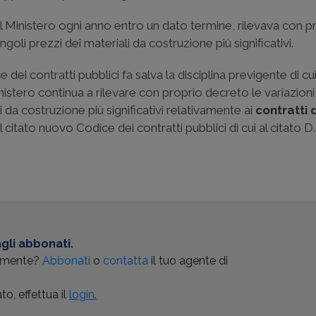
he il Ministero ogni anno entro un dato termine, rilevava con p
ngoli prezzi dei materiali da costruzione più significativi.
 dei contratti pubblici fa salva la disciplina previgente di cui
inistero continua a rilevare con proprio decreto le variazioni
i da costruzione più significativi relativamente ai
contratti d
 citato nuovo Codice dei contratti pubblici di cui al citato D
gli abbonati.
almente?
Abbonati
o
contatta
il tuo agente di
o, effettua il
login.