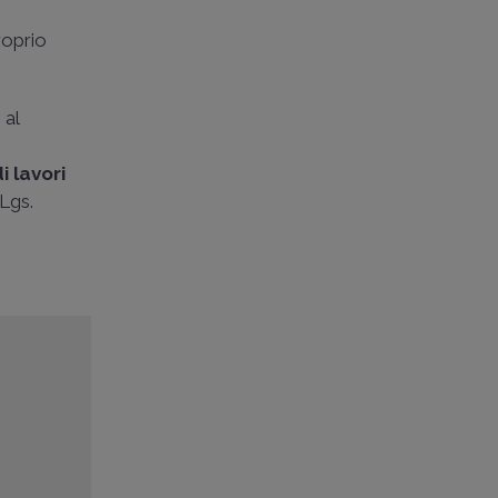
roprio
 al
i lavori
.Lgs.