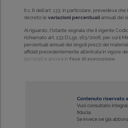
Il c. 6 dell'art. 133, in particolare, prevedeva c
decreto le
variazioni percentuali
annuali dei si
Al riguardo, l'Istante segnala che il vigente Codice
richiamato art. 133 D.Lgs. 163/2006, per cui il M
percentuali annuali dei singoli prezzi dei material
affidati precedentemente all'entrata in vigore del
50/2016 e ancora in
fase di esecuzione
.
...
Contenuto riservato a
Vuoi consultarlo integr
fiducia.
Se invece sei già abbonat