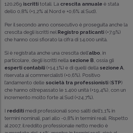
120.269
iscritti
totali. La
crescita annuale
è stata
dello 0,8% (+1,2% al Nord e +0,6% al Sud).
Per il secondo anno consecutivo è proseguita anche la
crescita degli iscritti nel
Registro praticanti
(+7,9%)
che hanno così sfiorato la cifra di 14.000 unità.
Si è registrata anche una crescita dell’
albo
, in
particolare, degli iscritti nella
sezione B
, ossia gli
esperti contabili
(+14,1%) e di quelli della
sezione A
,
riservata ai commercialisti (+0,6%). Positivo
l’andamento delle
società tra professionisti
(
STP
)
che hanno oltrepassato le 1.400 unità (+19,4%), con un
incremento molto forte al Sud (+24,7%).
I
redditi
medi professionali sono saliti dell’1,1% in
termini nominali, pari allo -0,8% in termini reali. Rispetto
al 2007, il reddito professionale netto medio è