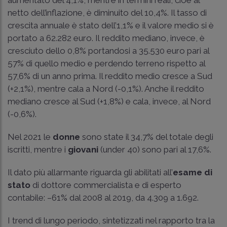
aumentato del 4,1%, mentre in termini reali, cioè al
netto dell’inflazione, è diminuito del 10,4%. Il tasso di
crescita annuale è stato dell’1,1% e il valore medio si è
portato a 62.282 euro. Il reddito mediano, invece, è
cresciuto dello 0,8% portandosi a 35.530 euro pari al
57% di quello medio e perdendo terreno rispetto al
57,6% di un anno prima. Il reddito medio cresce a Sud
(+2,1%), mentre cala a Nord (-0,1%). Anche il reddito
mediano cresce al Sud (+1,8%) e cala, invece, al Nord
(-0,6%).
Nel 2021 le
donne
sono state il 34,7% del totale degli
iscritti, mentre i
giovani
(under 40) sono pari al 17,6%.
Il dato più allarmante riguarda gli abilitati all’
esame di
stato
di dottore commercialista e di esperto
contabile: –61% dal 2008 al 2019, da 4.309 a 1.692.
I trend di lungo periodo, sintetizzati nel rapporto tra la