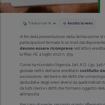
Traduci con IA
Ascolta la news
Ai fini della presentazione della dichiarazione d
partecipazioni fermate in un trust dal disponent
devono essere ricomprese
nell'attivo eredit
la Risp. AE 4 luglio 2022 n. 359.
Come ha ricordato l'Agenzia, l’art. 8 D. Lgs. 346
globale netto dell'asse ereditario
costituito da
successione, dei beni e dei diritti che compongo
deducibili e degli oneri diversi da quelli indicati d
da tutti i beni e i diritti che formano oggetto de
all'imposta.
Nel caso di specie, secondo quanto affermato nel