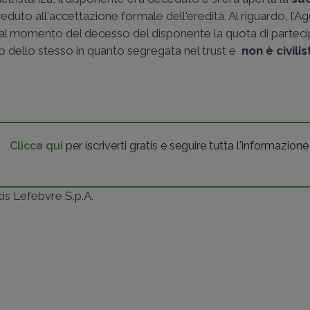
duto all'accettazione formale dell'eredità. Al riguardo, l’A
e al momento del decesso del disponente la quota di partec
o dello stesso in quanto segregata nel trust e
non è civil
Clicca qui
per iscriverti gratis e seguire tutta l'informazione
ncis Lefebvre S.p.A.