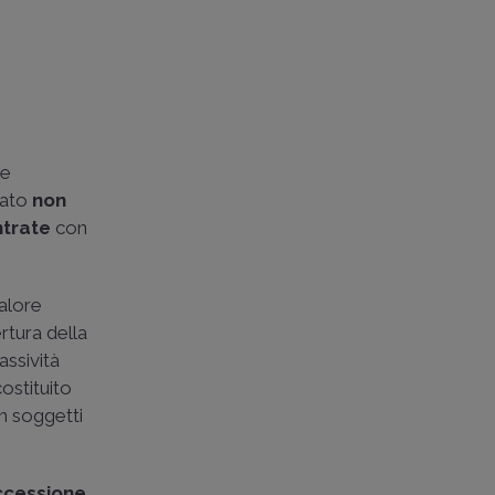
le
gato
non
ntrate
con
valore
ertura della
assività
costituito
on soggetti
ccessione