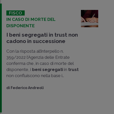
FISCO
IN CASO DI MORTE DEL
DISPONENTE
I beni segregati in trust non
cadono in successione
Con la risposta all’interpello n.
359/2022 l’Agenzia delle Entrate
conferma che, in caso di morte del
disponente, i
beni segregati
in
trust
non confluiscono nella base i..
CONDIVIDI
SU
di
Federico Andreoli