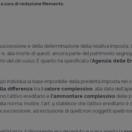
a cura di
redazione Memento
i successione e della determinazione della relativa imposta, 
e e, alla morte di questi, ancora parte del patrimonio segre
ario del
de cuius
. È quanto ha specificato l’
Agenzia delle E
/90 individua la base imponibile della predetta imposta nel 
lla differenza
tra il
valore complessivo
, alla data dell'ap
no l'attivo ereditario e
l'ammontare complessivo
delle p
alla norma. Inoltre, l'art. 9 stabilisce che l’attivo ereditario è 
lla successione, ad esclusione di quelli non soggetti quelli n
l'istanza, il disponente era deceduto e si era aperta la
su