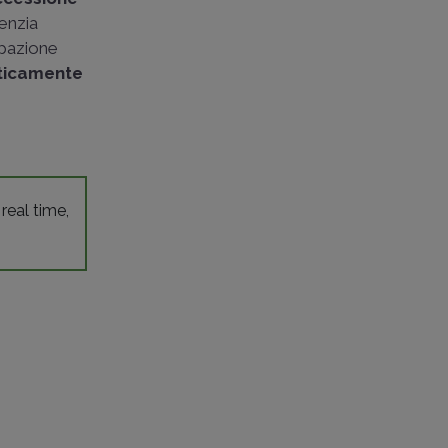
genzia
ipazione
isticamente
 real time,