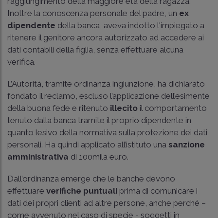
raggiungimento della maggiore età della ragazza.
Inoltre la conoscenza personale del padre, un
ex
dipendente
della banca, aveva indotto l'impiegato a
ritenere il genitore ancora autorizzato ad accedere ai
dati contabili della figlia, senza effettuare alcuna
verifica.
L’Autorità, tramite ordinanza ingiunzione, ha dichiarato
fondato il reclamo, escluso l’applicazione dell’esimente
della buona fede e ritenuto
illecito
il comportamento
tenuto dalla banca tramite il proprio dipendente in
quanto lesivo della normativa sulla protezione dei dati
personali. Ha quindi applicato all’istituto una
sanzione
amministrativa
di 100mila euro.
Dall’ordinanza emerge che le banche devono
effettuare
verifiche puntuali
prima di comunicare i
dati dei propri clienti ad altre persone, anche perché –
come avvenuto nel caso di specie - soggetti in