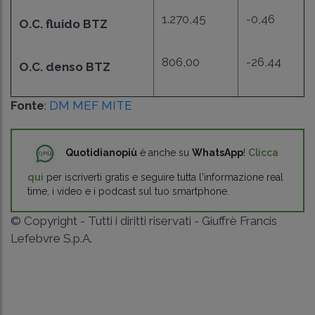
1.270,45
-0,46
O.C. fluido BTZ
806,00
-26,44
O.C. denso BTZ
Fonte
:
DM MEF MITE
Quotidianopiù
è anche su
WhatsApp
!
Clicca
qui
per iscriverti gratis e seguire tutta l'informazione real
time, i video e i podcast sul tuo smartphone.
© Copyright - Tutti i diritti riservati - Giuffrè Francis
Lefebvre S.p.A.