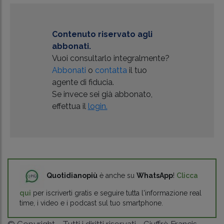
Contenuto riservato agli
abbonati.
Vuoi consultarlo integralmente?
Abbonati
o
contatta
il tuo
agente di fiducia.
Se invece sei già abbonato,
effettua il
login.
Quotidianopiù
è anche su
WhatsApp
!
Clicca
qui
per iscriverti gratis e seguire tutta l'informazione real
time, i video e i podcast sul tuo smartphone.
© Copyright - Tutti i diritti riservati - Giuffrè Francis