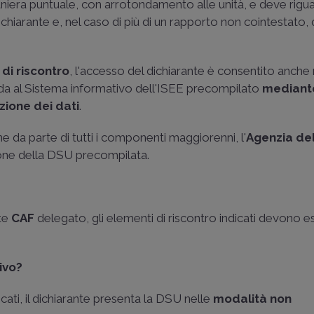
 maniera puntuale, con arrotondamento alle unità, e deve rigu
ichiarante e, nel caso di più di un rapporto non cointestato,
 di riscontro
, l'accesso del dichiarante è consentito anche 
a al Sistema informativo dell'ISEE precompilato
mediant
zione dei dati
.
one da parte di tutti i componenti maggiorenni, l'
Agenzia del
zione della DSU precompilata.
ite
CAF
delegato, gli elementi di riscontro indicati devono es
ivo?
icati, il dichiarante presenta la DSU nelle
modalità non