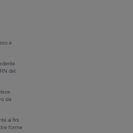
esso è
cedente
o RN del
nisce
vo sia
te ai fini
altre forme