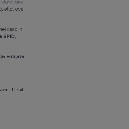
ardare, ove
 quello, ove
nel caso in
e SPID,
le Entrate
sere forniti