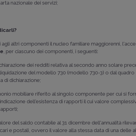
arta nazionale dei servizi;
icarli?
i agli altri componenti il nucleo familiare maggiorenni, l'acc
te
, per ciascuno dei componenti, i seguenti:
dichiarazione dei redditi relativa al secondo anno solare pre
 di liquidazione del modello 730 (modello 730-3) o dal quadr
a di dichiarazione;
imonio mobiliare riferito al singolo componente per cui si for
'indicazione dell'esistenza di rapporti il cui valore complessi
rapporti;
 valore del saldo contabile al 31 dicembre dell'annualità rilevan
cari e postali, ovvero il valore alla stessa data di una delle 