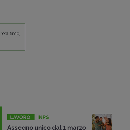
 real time,
LAVORO
INPS
Assegno unico dal 1 marzo