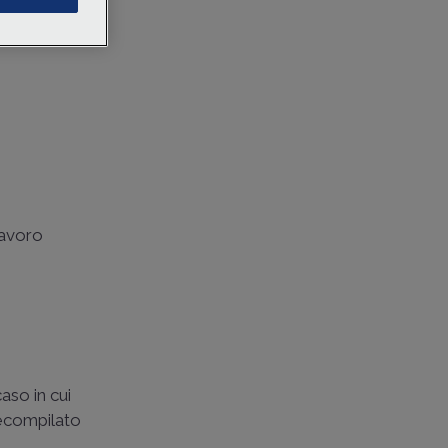
 quando
azione
dei
Lavoro
aso in cui
recompilato