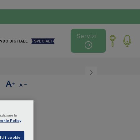
Servizi
NDO DIGITALE
SPECIALI
+
-
gliorare la
okie Policy
one in
dere alla
tti i cookie