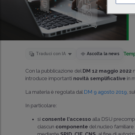
Temp
Traduci con IA
Ascolta la news
Con la pubblicazione del
DM 12 maggio 2022
n
introduce importanti
novità semplificative
in 
La materia è regolata dal
DM 9 agosto 2019
, s
In particolare:
si
consente l'accesso
alla DSU precomp
ciascun
componente
del nucleo familiar
mediante
SPID, CIE, CNS
, al fine di autor