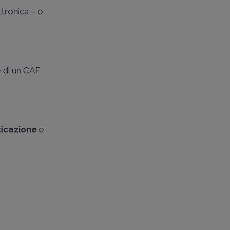
ttronica – o
e di un CAF
ticazione
e