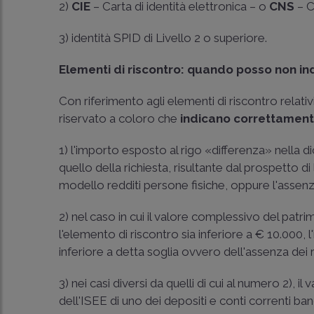
2)
CIE
– Carta di identità elettronica – o
CNS
– C
3) identità SPID di Livello 2 o superiore.
Elementi di riscontro: quando posso non ind
Con riferimento agli elementi di riscontro relativ
riservato a coloro che
indicano correttamen
1) l'importo esposto al rigo «differenza» nella 
quello della richiesta, risultante dal prospetto
modello redditi persone fisiche, oppure l'assenz
2) nel caso in cui il valore complessivo del patr
l'elemento di riscontro sia inferiore a € 10.000, l
inferiore a detta soglia ovvero dell'assenza dei 
3) nei casi diversi da quelli di cui al numero 2), il
dell'ISEE di uno dei depositi e conti correnti ban