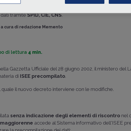
DSU precompilata senza indicare gli elementi di riscontro
ciascun
componente maggiorenne autorizzi
la
compil
dati tramite
SPID, CIE, CNS
.
a cura di
redazione Memento
o di lettura
4 min.
ella Gazzetta Ufficiale del 28 giugno 2002, il ministero del 
materia di
ISEE precompilato
.
ul quale il nuovo decreto interviene con le modifiche.
ilata
senza indicazione degli elementi di riscontro
nel c
e
maggiorenne
accede al Sistema informativo dell'ISEE p
izzare la precompilazione dei dati;