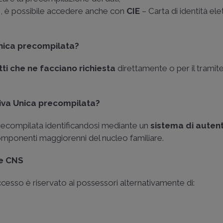
e
, è possibile accedere anche con
CIE
– Carta di identità ele
Unica precompilata?
etti che ne facciano richiesta
direttamente o per il tramit
iva Unica precompilata?
recompilata identificandosi mediante un
sistema di auten
i componenti maggiorenni del nucleo familiare.
 e CNS
ccesso è riservato ai possessori alternativamente di: