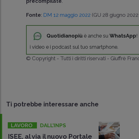
precompilate
.
Fonte
:
DM 12 maggio 2022
(GU 28 giugno 2022 
Quotidianopiù
è anche su
WhatsApp
!
i video e i podcast sul tuo smartphone.
© Copyright - Tutti i diritti riservati - Giuffrè Fra
Ti potrebbe interessare anche
LAVORO
DALL’INPS
ISEE, al via il nuovo Portale