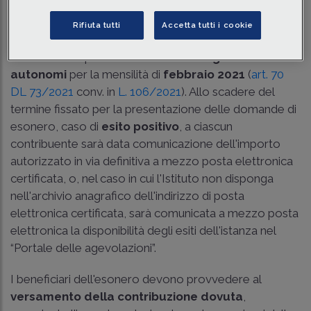
Tempo di lettura
4 min.
Rifiuta tutti
Accetta tutti i cookie
L'INPS comunica di aver
fissato l'importo definitivo
dell'esonero spettante ai
lavoratori agricoli
autonomi
per la mensilità di
febbraio 2021
(
art. 70
DL 73/2021
conv. in
L. 106/2021
). Allo scadere del
termine fissato per la presentazione delle domande di
esonero, caso di
esito positivo
, a ciascun
contribuente sarà data comunicazione dell'importo
autorizzato in via definitiva a mezzo posta elettronica
certificata, o, nel caso in cui l'Istituto non disponga
nell'archivio anagrafico dell'indirizzo di posta
elettronica certificata, sarà comunicata a mezzo posta
elettronica la disponibilità degli esiti dell'istanza nel
“Portale delle agevolazioni”.
I beneficiari dell'esonero devono provvedere al
versamento della contribuzione dovuta
,