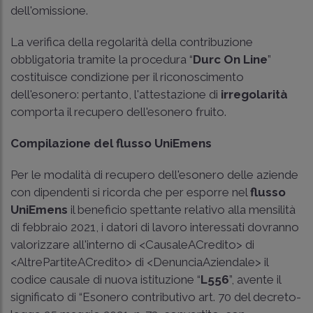
dell'omissione.
La verifica della regolarità della contribuzione
obbligatoria tramite la procedura “
Durc On Line
”
costituisce condizione per il riconoscimento
dell'esonero: pertanto, l'attestazione di
irregolarità
comporta il recupero dell'esonero fruito.
Compilazione del flusso UniEmens
Per le modalità di recupero dell'esonero delle aziende
con dipendenti si ricorda che per esporre nel
flusso
UniEmens
il beneficio spettante relativo alla mensilità
di febbraio 2021, i datori di lavoro interessati dovranno
valorizzare all'interno di <CausaleACredito> di
<AltrePartiteACredito> di <DenunciaAziendale> il
codice causale di nuova istituzione “
L556
”, avente il
significato di “Esonero contributivo art. 70 del decreto-