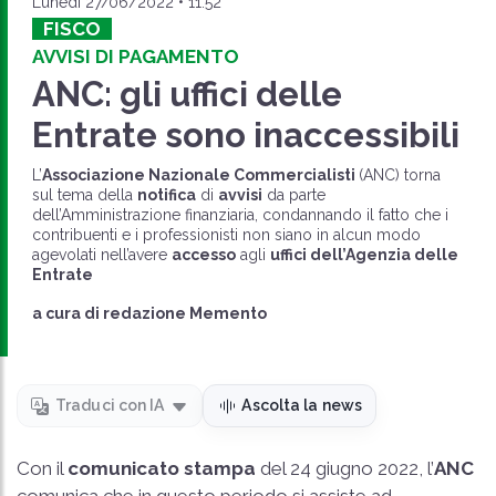
Lunedì 27/06/2022 • 11:52
FISCO
AVVISI DI PAGAMENTO
ANC: gli uffici delle
Entrate sono inaccessibili
L’
Associazione Nazionale Commercialisti
(ANC) torna
sul tema della
notifica
di
avvisi
da parte
dell’Amministrazione finanziaria, condannando il fatto che i
contribuenti e i professionisti non siano in alcun modo
agevolati nell’avere
accesso
agli
uffici dell’Agenzia delle
Entrate
a cura di
redazione Memento
Traduci con IA
Ascolta la news
Con il
comunicato stampa
del 24 giugno 2022, l’
ANC