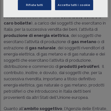
L'articolo 37 del
decreto Ucraina
(
DL 21/2022
) ha
Rifiuta tutti
Accetta tutti i cookie
istituito, per il 2022, un contributo a titolo di prelievo
solidaristico straordinario (c.d.
contributo contro il
caro bollette
), a carico dei soggetti che esercitano in
Italia, per la successiva vendita dei beni, l'attività di
produzione di energia elettrica
, dei soggetti che
esercitano l'attività di produzione di
gas metano
o di
estrazione di
gas naturale
, dei soggetti rivenditori di
energia elettrica, di gas metano e di gas naturale e dei
soggetti che esercitano l'attività di produzione,
distribuzione e commercio di
prodotti petroliferi
. Il
contributo, inoltre, è dovuto, dai soggetti che, per la
successiva rivendita, importano a titolo definitivo
energia elettrica, gas naturale o gas metano, prodotti
petroliferi o che introducono in Italia detti beni
provenienti da altri Stati dell'Unione europea.
Quanto all'
ambito soggettivo
, l'Agenzia delle Entrate,