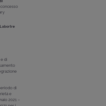
di
e concesso
ary
 Labortre
e di
rsamento
tegrazione
periodo di
rietà e
nnaio 2021 –
021 per i