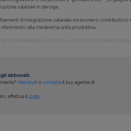
razione salariale in deroga.
attamenti di integrazione salariale ed esonero contributivo
 riferimento alla medesima unità produttiva.
grazione salariale comportava, infatti, l'impossibilità, nel
ibutivo disciplinato dalla medesima Legge di Bilancio 2021.
gli abbonati.
almente?
Abbonati
o
contatta
il tuo agente di
o, effettua il
login.