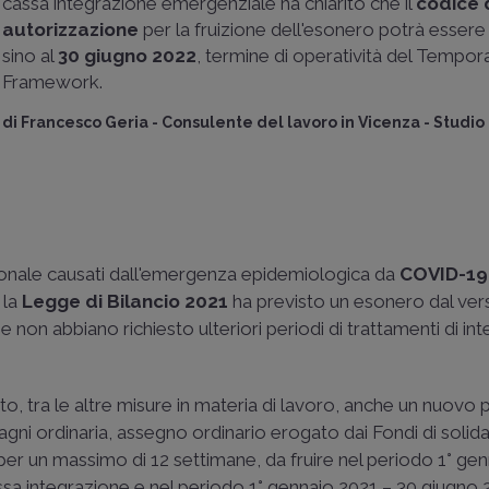
cassa integrazione emergenziale ha chiarito che il
codice 
autorizzazione
per la fruizione dell'esonero potrà esser
sino al
30 giugno 2022
, termine di operatività del Tempor
Framework.
di
Francesco Geria
-
Consulente del lavoro in Vicenza - Studio
azionale causati dall'emergenza epidemiologica da
COVID-19
 la
Legge di Bilancio 2021
ha previsto un esonero dal ve
e non abbiano richiesto ulteriori periodi di trattamenti di in
tto, tra le altre misure in materia di lavoro, anche un nuovo 
gni ordinaria, assegno ordinario erogato dai Fondi di solida
 per un massimo di 12 settimane, da fruire nel periodo 1° ge
ssa integrazione e nel periodo 1° gennaio 2021 – 30 giugno 2