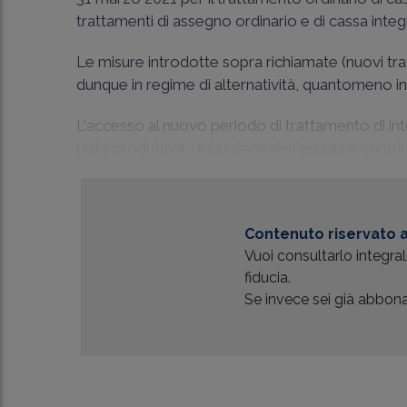
trattamenti di assegno ordinario e di cassa integ
Le misure introdotte sopra richiamate (nuovi tr
dunque in regime di alternatività, quantomeno in
L'accesso al nuovo periodo di trattamento di inte
unità produttiva, di fruizione dell'esonero contr
Contenuto riservato a
Vuoi consultarlo integr
fiducia.
Se invece sei già abbonat