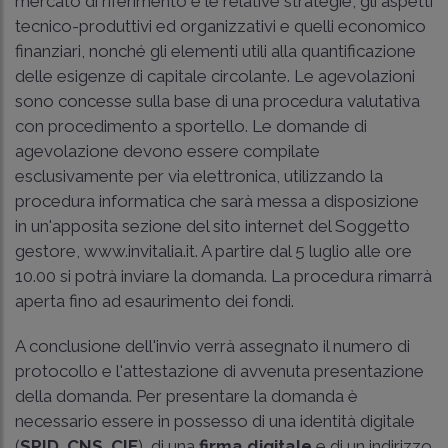
mercato di riferimento e le relative strategie, gli aspetti
tecnico-produttivi ed organizzativi e quelli economico
finanziari, nonché gli elementi utili alla quantificazione
delle esigenze di capitale circolante. Le agevolazioni
sono concesse sulla base di una procedura valutativa
con procedimento a sportello. Le domande di
agevolazione devono essere compilate
esclusivamente per via elettronica, utilizzando la
procedura informatica che sarà messa a disposizione
in un'apposita sezione del sito internet del Soggetto
gestore, www.invitalia.it. A partire dal 5 luglio alle ore
10.00 si potrà inviare la domanda. La procedura rimarrà
aperta fino ad esaurimento dei fondi.
A conclusione dell'invio verrà assegnato il numero di
protocollo e l'attestazione di avvenuta presentazione
della domanda. Per presentare la domanda è
necessario essere in possesso di una identità digitale
(
SPID
,
CNS
,
CIE
), di una
firma digitale
e di un indirizzo