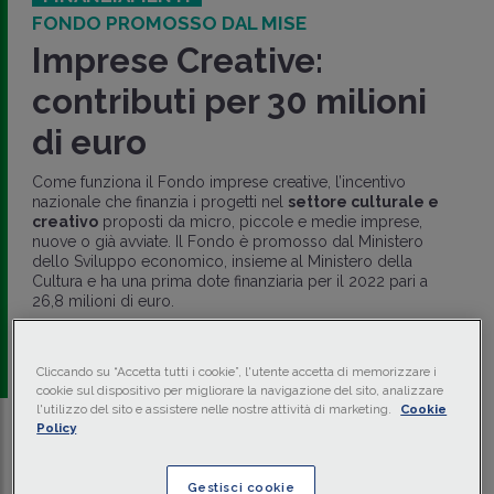
FONDO PROMOSSO DAL MISE
Imprese Creative:
contributi per 30 milioni
di euro
Come funziona il Fondo imprese creative, l’incentivo
nazionale che finanzia i progetti nel
settore culturale e
creativo
proposti da micro, piccole e medie imprese,
nuove o già avviate. Il Fondo è promosso dal Ministero
dello Sviluppo economico, insieme al Ministero della
Cultura e ha una prima dote finanziaria per il 2022 pari a
26,8 milioni di euro.
di
Maurizio Maraglino Misciagna
-
Dottore
commercialista e revisore legale
Cliccando su “Accetta tutti i cookie”, l'utente accetta di memorizzare i
cookie sul dispositivo per migliorare la navigazione del sito, analizzare
l'utilizzo del sito e assistere nelle nostre attività di marketing.
Cookie
Policy
Traduci con IA
Ascolta la news
Tempo di lettura
5 min.
Gestisci cookie