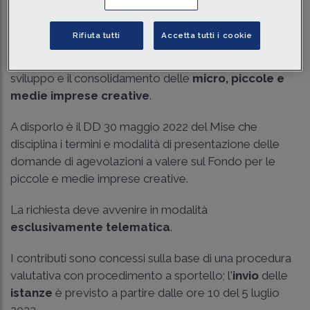
Dalle ore 10 del 20 giugno 2022 sarà possibile
Rifiuta tutti
Accetta tutti i cookie
accedere alla procedura di precompilazione delle
domande per richiedere i contributi per l'avvio, lo
sviluppo e il consolidamento delle
micro, piccole e
medie imprese
creative
.
A disporlo è il DD 30 maggio 2022 del Mise che
disciplina i termini e modalità di presentazione delle
domande di agevolazioni a valere sul Fondo per le
piccole e medie imprese creative.
La richiesta deve avvenire in modalità
esclusivamente telematica
.
I contributi sono concessi sulla base di una procedura
valutativa con procedimento a sportello; l'
invio
delle
istanze
è previsto a partire dalle ore 10 del 5 luglio
2022.