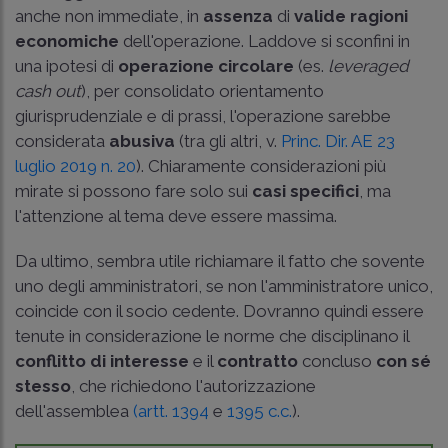
anche non immediate, in
assenza
di
valide ragioni
economiche
dell'operazione. Laddove si sconfini in
una ipotesi di
operazione circolare
(es.
leveraged
cash out
), per consolidato orientamento
giurisprudenziale e di prassi, l'operazione sarebbe
considerata
abusiva
(tra gli altri, v.
Princ. Dir. AE 23
luglio 2019 n. 20
). Chiaramente considerazioni più
mirate si possono fare solo sui
casi specifici
, ma
l'attenzione al tema deve essere massima.
Da ultimo, sembra utile richiamare il fatto che sovente
uno degli amministratori, se non l'amministratore unico,
coincide con il socio cedente. Dovranno quindi essere
tenute in considerazione le norme che disciplinano il
conflitto di interesse
e il
contratto
concluso
con sé
stesso
, che richiedono l'autorizzazione
dell'assemblea
(artt. 1394
e
1395 c.c.
).