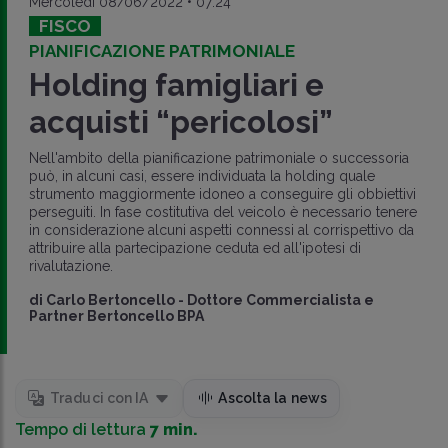
Mercoledì 08/06/2022 • 07:24
FISCO
PIANIFICAZIONE PATRIMONIALE
Holding famigliari e
acquisti “pericolosi”
Nell'ambito della pianificazione patrimoniale o successoria
può, in alcuni casi, essere individuata la holding quale
strumento maggiormente idoneo a conseguire gli obbiettivi
perseguiti. In fase costitutiva del veicolo è necessario tenere
in considerazione alcuni aspetti connessi al corrispettivo da
attribuire alla partecipazione ceduta ed all'ipotesi di
rivalutazione.
di
Carlo Bertoncello
-
Dottore Commercialista e
Partner Bertoncello BPA
Traduci con IA
Ascolta la news
Tempo di lettura
7 min.