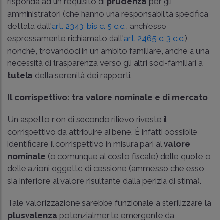
risponda ad un requisito di
prudenza
per gli
amministratori (che hanno una responsabilità specifica
dettata dall'
art. 2343-bis c. 5 c.c.
, anch'esso
espressamente richiamato dall'
art. 2465 c. 3 c.c.
)
nonché, trovandoci in un ambito familiare, anche a una
necessità di trasparenza verso gli altri soci-familiari a
tutela
della serenità dei rapporti.
Il corrispettivo: tra valore nominale e di mercato
Un aspetto non di secondo rilievo riveste il
corrispettivo da attribuire al bene. È infatti possibile
identificare il corrispettivo in misura pari al
valore
nominale
(o comunque al costo fiscale) delle quote o
delle azioni oggetto di cessione (ammesso che esso
sia inferiore al valore risultante dalla perizia di stima).
Tale valorizzazione sarebbe funzionale a sterilizzare la
plusvalenza
potenzialmente emergente da