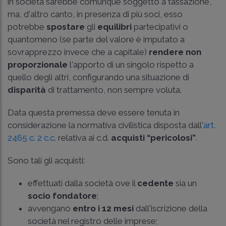
in società sarebbe comunque soggetto a tassazione,
ma, d'altro canto, in presenza di più soci, esso
potrebbe
spostare
gli
equilibri
partecipativi o
quantomeno (se parte del valore è imputato a
sovrapprezzo invece che a capitale)
rendere
non
proporzionale
l'apporto di un singolo rispetto a
quello degli altri, configurando una situazione di
disparità
di trattamento, non sempre voluta.
Data questa premessa deve essere tenuta in
considerazione la normativa civilistica disposta dall'
art.
2465 c. 2 c.c.
relativa ai c.d.
acquisti “pericolosi”
.
Sono tali gli acquisti:
effettuati dalla società ove il
cedente
sia un
socio fondatore
;
avvengano
entro i 12 mesi
dall'iscrizione della
società nel registro delle imprese;