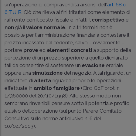
un'operazione di compravendita ai sensi dell'
art. 68 c.
6 TUIR
. Ciò che rileva ai fini tributari come elemento di
raffronto con il costo fiscale è infatti il
corrispettivo
e
non
già il
valore normale
. In altri termini non è
possibile per l'amministrazione finanziaria contestare il
prezzo incassato dal cedente, salvo – ovviamente –
portare
prove
ed
elementi
concreti
a supporto della
percezione di un prezzo superiore a quello dichiarato
tali da consentire di sostenere un'
evasione
erariale
oppure una
simulazione
del negozio. A tal riguardo, un
indicatore di
allerta
riguarda proprio le operazioni
effettuate in
ambito
famigliare
(Circ. GdF prot. n.
1/360000 del 20/10/1998). Allo stesso modo non
sembrano rinvenibili censure sotto il potenziale profilo
elusivo dell'operazione (sul punto Parere Comitato
Consultivo sulle norme antielusive n. 6 del
10/04/2003).