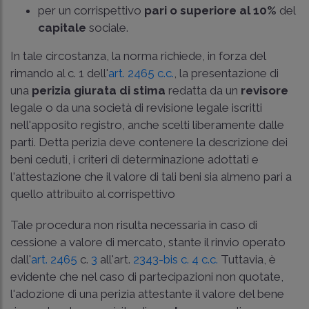
per un corrispettivo
pari o superiore al 10%
del
capitale
sociale.
In tale circostanza, la norma richiede, in forza del
rimando al c. 1 dell'
art. 2465 c.c.
, la presentazione di
una
perizia giurata di stima
redatta da un
revisore
legale o da una società di revisione legale iscritti
nell'apposito registro, anche scelti liberamente dalle
parti. Detta perizia deve contenere la descrizione dei
beni ceduti, i criteri di determinazione adottati e
l'attestazione che il valore di tali beni sia almeno pari a
quello attribuito al corrispettivo
Tale procedura non risulta necessaria in caso di
cessione a valore di mercato, stante il rinvio operato
dall'
art. 2465
c.
3
all'art.
2343-bis c. 4 c.c.
Tuttavia, è
evidente che nel caso di partecipazioni non quotate,
l'adozione di una perizia attestante il valore del bene