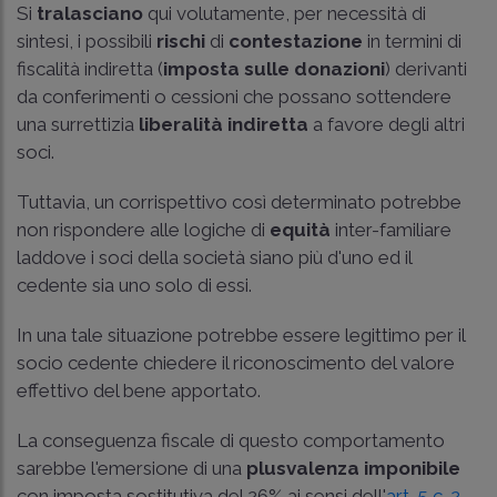
Si
tralasciano
qui volutamente, per necessità di
sintesi, i possibili
rischi
di
contestazione
in termini di
fiscalità indiretta (
imposta sulle donazioni
) derivanti
da conferimenti o cessioni che possano sottendere
una surrettizia
liberalità
indiretta
a favore degli altri
soci.
Tuttavia, un corrispettivo così determinato potrebbe
non rispondere alle logiche di
equità
inter-familiare
laddove i soci della società siano più d'uno ed il
cedente sia uno solo di essi.
In una tale situazione potrebbe essere legittimo per il
socio cedente chiedere il riconoscimento del valore
effettivo del bene apportato.
La conseguenza fiscale di questo comportamento
sarebbe l'emersione di una
plusvalenza imponibile
con imposta sostitutiva del 26% ai sensi dell'
art. 5 c. 2