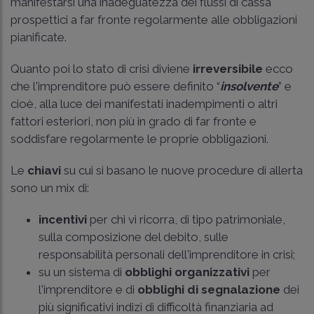
manifestarsi una inadeguatezza dei flussi di cassa
prospettici a far fronte regolarmente alle obbligazioni
pianificate.
Quanto poi lo stato di crisi diviene
irreversibile
ecco
che l'imprenditore può essere definito “
insolvente
” e
cioè, alla luce dei manifestati inadempimenti o altri
fattori esteriori, non più in grado di far fronte e
soddisfare regolarmente le proprie obbligazioni.
Le
chiavi
su cui si basano le nuove procedure di allerta
sono un mix di:
incentivi
per chi vi ricorra, di tipo patrimoniale,
sulla composizione del debito, sulle
responsabilità personali dell'imprenditore in crisi;
su un sistema di
obblighi organizzativi
per
l'imprenditore e di
obblighi di segnalazione
dei
più significativi indizi di difficoltà finanziaria ad