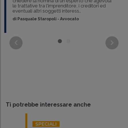
chiedere la nomina di un esperto che agevola
le trattative tra l'imprenditore, i creditori ed
eventuali altri soggetti interess..
di
Pasquale Staropoli
-
Avvocato
Ti potrebbe interessare anche
SPECIALI