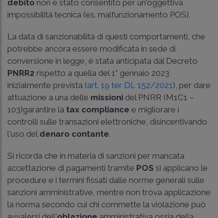
debito
non è stato consentito per un'oggettiva
impossibilità tecnica (es. malfunzionamento POS).
La data di sanzionabilità di questi comportamenti, che
potrebbe ancora essere modificata in sede di
conversione in legge, è stata anticipata dal Decreto
PNRR2
rispetto a quella del 1° gennaio 2023
inizialmente prevista (
art. 19 ter DL 152/2021
), per dare
attuazione a una delle
missioni
del PNRR (M1C1 –
103)garantire la
tax compliance
e migliorare i
controlli sulle transazioni elettroniche, disincentivando
l'uso del
denaro
contante
.
Si ricorda che in materia di sanzioni per mancata
accettazione di pagamenti tramite
POS
si applicano le
procedure e i termini fissati dalle norme generali sulle
sanzioni amministrative, mentre non trova applicazione
la norma secondo cui chi commette la violazione può
avvalersi dell'
oblazione
amministrativa ossia della