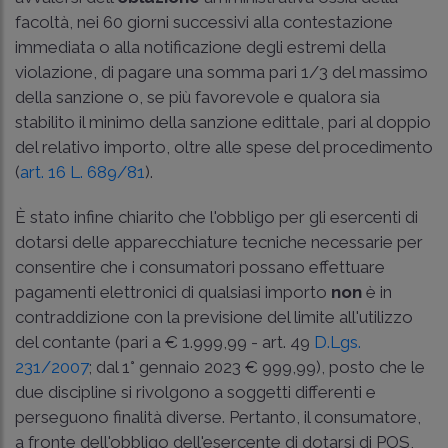
facoltà, nei 60 giorni successivi alla contestazione
immediata o alla notificazione degli estremi della
violazione, di pagare una somma pari 1/3 del massimo
della sanzione o, se più favorevole e qualora sia
stabilito il minimo della sanzione edittale, pari al doppio
del relativo importo, oltre alle spese del procedimento
(
art. 16 L. 689/81
).
È stato infine chiarito che l'obbligo per gli esercenti di
dotarsi delle apparecchiature tecniche necessarie per
consentire che i consumatori possano effettuare
pagamenti elettronici di qualsiasi importo
non
è in
contraddizione con la previsione del limite all'utilizzo
del contante (pari a € 1.999,99 - art. 49
D.Lgs.
231/2007
; dal 1° gennaio 2023 € 999,99), posto che le
due discipline si rivolgono a soggetti differenti e
perseguono finalità diverse. Pertanto, il consumatore,
a fronte dell'obbligo dell'esercente di dotarsi di POS,