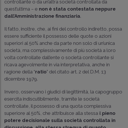
controllante o da un’altra società controllata da
quest’ultima – e
non è stata contestata neppure
dall’Amministrazione finanziaria
.
Il fatto, inoltre, che, ai fini del controllo indiretto, possa
essere sufficiente il possesso delle quote o azioni
superiori al 50% anche da parte non solo di un’unica
società, ma complessivamente di più società a loro
volta controllate dall’ente o società controllante si
ricava agevolmente in via interpretativa, anche in
ragione della “
ratio
” del citato
art. 2 del D.M. 13
dicembre 1979
.
Invero, osservano i giudici di legittimità, la capogruppo
esercita indiscutibilmente, tramite le società
controllate, il possesso di una quota complessiva
superiore al 50%, che attribuisce alla stessa il
pieno
potere decisionale sulla società controllata in
discussione, alla stessa stregua di quanto