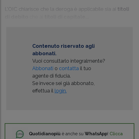
L'OIC chiarisce che la deroga è applicabile sia ai
titoli
di debito
che ai
titoli di capitale...
Contenuto riservato agli
abbonati.
Vuoi consultarlo integralmente?
Abbonati
o
contatta
il tuo
agente di fiducia.
Se invece sei già abbonato,
effettua il
login.
Quotidianopiù
è anche su
WhatsApp
!
Clicca