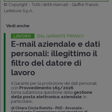
© Copyright - Tutti i diritti riservati - Giuffrè Francis
Lefebvre S.p.A.
Vedi anche
LAVORO
DAL GARANTE PRIVACY
E-mail aziendale e dati
personali: illegittimo il
filtro del datore di
lavoro
Il Garante per la protezione dei dati personali,
con
Provvedimento 165/2026
,
torna sull’annosa questione della
gestione
della posta elettronica aziendale
: in
particolare..
di
Chiara Ciccia Romito
-
PhD - Avvocata -
Consulente Commissione parlamentare di