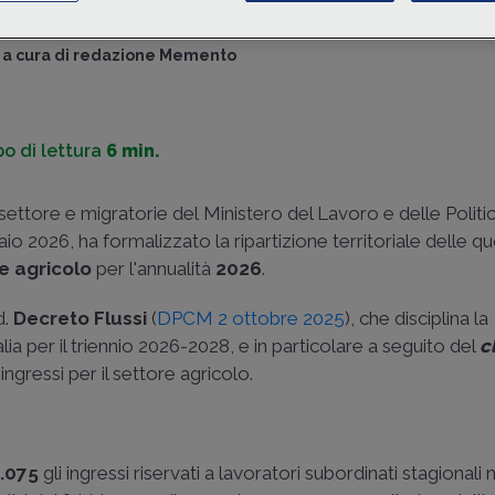
stranieri per il
settore agricolo
.
a cura di
redazione Memento
o di lettura
6 min.
o settore e migratorie del Ministero del Lavoro e delle Politic
naio 2026
, ha formalizzato la ripartizione territoriale delle q
re agricolo
per l'annualità
2026
.
d.
Decreto Flussi
(
DPCM 2 ottobre 2025
), che disciplina la
lia per il triennio 2026-2028, e in particolare a seguito del
c
 ingressi per il settore agricolo.
.075
gli ingressi riservati a lavoratori subordinati stagionali 