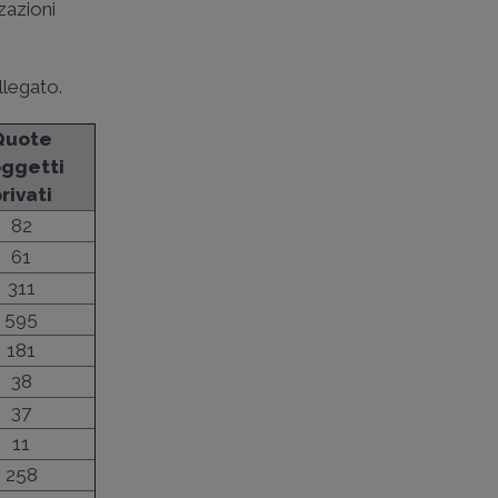
zazioni
llegato.
Quote
oggetti
rivati
82
61
311
595
181
38
37
11
258