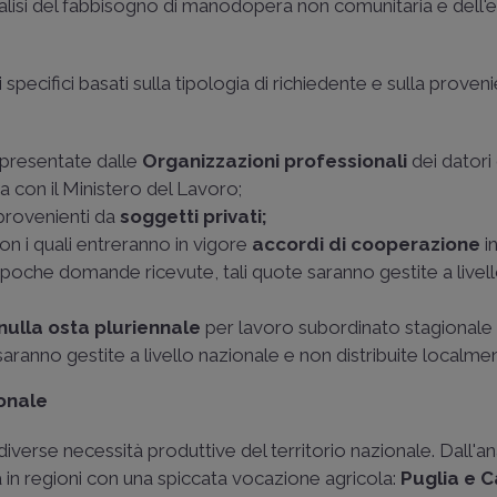
'analisi del fabbisogno di manodopera non comunitaria e dell
 specifici basati sulla tipologia di richiedente e sulla proven
 presentate dalle
Organizzazioni professionali
dei datori
a con il Ministero del Lavoro;
 provenienti da
soggetti privati;
con i quali entreranno in vigore
accordi di cooperazione
i
le poche domande ricevute, tali quote saranno gestite a livel
nulla osta pluriennale
per lavoro subordinato stagionale 
ranno gestite a livello nazionale e non distribuite localmen
ionale
 diverse necessità produttive del territorio nazionale. Dall'ana
 in regioni con una spiccata vocazione agricola:
Puglia e 