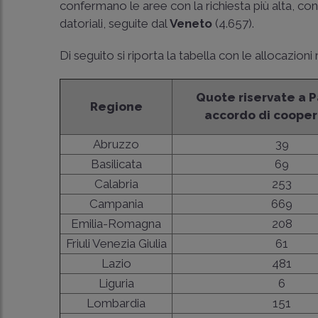
confermano le aree con la richiesta più alta, co
datoriali, seguite dal
Veneto
(4.657).
Di seguito si riporta la tabella con le allocazion
Quote riservate a P
Regione
accordo di coope
Abruzzo
39
Basilicata
69
Calabria
253
Campania
669
Emilia-Romagna
208
Friuli Venezia Giulia
61
Lazio
481
Liguria
6
Lombardia
151