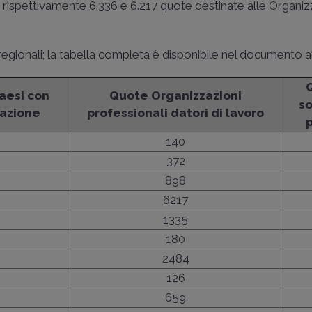
n rispettivamente 6.336 e 6.217 quote destinate alle Organiz
i regionali; la tabella completa è disponibile nel documento a
aesi con
Quote Organizzazioni
s
razione
professionali datori di lavoro
p
140
372
898
6217
1335
180
2484
126
659