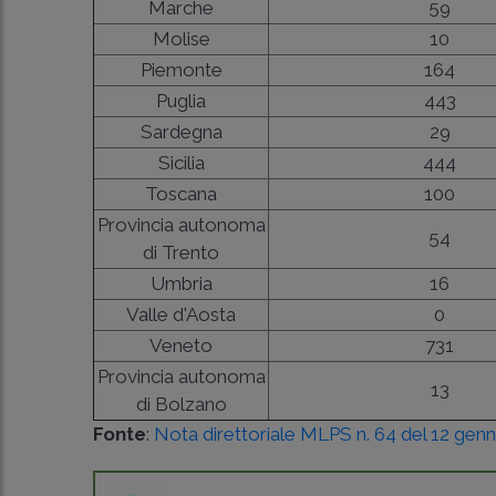
Marche
59
Molise
10
Piemonte
164
Puglia
443
Sardegna
29
Sicilia
444
Toscana
100
Provincia autonoma
54
di Trento
Umbria
16
Valle d'Aosta
0
Veneto
731
Provincia autonoma
13
di Bolzano
Fonte
:
Nota direttoriale MLPS n. 64 del 12 gen