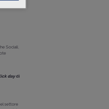
he Sociali,
uote
lick day
di
nel settore