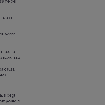
'esame dei
ienza del
 di lavoro
n materia
lo nazionale
(a causa
te).
lisi degli
Campania
si