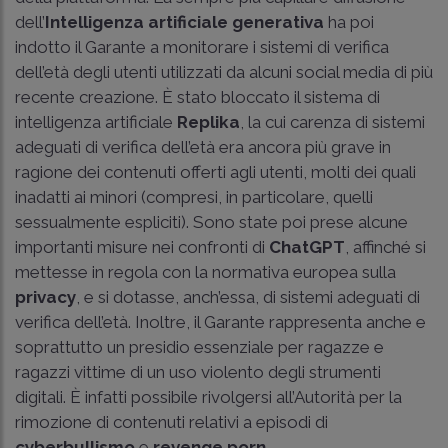
dell’
Intelligenza artificiale generativa
ha poi
indotto il Garante a monitorare i sistemi di verifica
dell’età degli utenti utilizzati da alcuni social media di più
recente creazione. È stato bloccato il sistema di
intelligenza artificiale
Replika
, la cui carenza di sistemi
adeguati di verifica dell’età era ancora più grave in
ragione dei contenuti offerti agli utenti, molti dei quali
inadatti ai minori (compresi, in particolare, quelli
sessualmente espliciti). Sono state poi prese alcune
importanti misure nei confronti di
ChatGPT
, affinché si
mettesse in regola con la normativa europea sulla
privacy
, e si dotasse, anch’essa, di sistemi adeguati di
verifica dell’età. Inoltre, il Garante rappresenta anche e
soprattutto un presidio essenziale per ragazze e
ragazzi vittime di un uso violento degli strumenti
digitali. È infatti possibile rivolgersi all’Autorità per la
rimozione di contenuti relativi a episodi di
cyberbullismo
e
revenge porn
.