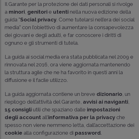
Il Garante per la protezione dei dati personali si rivolge
a
minori
,
genitori
e
utenti
nella nuova edizione della
guida "
Social privacy
. Come tutelarsi nell’era dei social
media" con l’obiettivo di aumentare la consapevolezza
dei giovani e degli adulti, e far conoscere i diritti di
ognuno e gli strumenti di tutela.
La guida ai social media era stata pubblicata nel 2009 e
rinnovata nel 2016, ora viene aggiornata mantenendo
la struttura agile che ne ha favorito in questi anni la
diffusione e il facile utilizzo.
La guida aggiornata contiene un breve
dizionario
, un
riepilogo dell’attività del Garante,
avvisi ai naviganti
,
15 consigli
utili che spaziano dalle
impostazioni
degli account
all’
informativa per la privacy
che
spesso non viene nemmeno letta, dall’accettazione dei
cookie
alla configurazione di
password
.