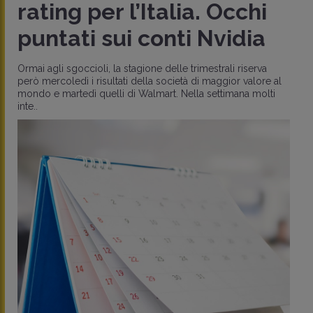
g per l’Italia. Occhi
dell
ati sui conti Nvidia
occu
sett
goccioli, la stagione delle trimestrali riserva
edì i risultati della società di maggior valore al
tedì quelli di Walmart. Nella settimana molti
Sul fronte 
(giovedì i r
potrebbe arr