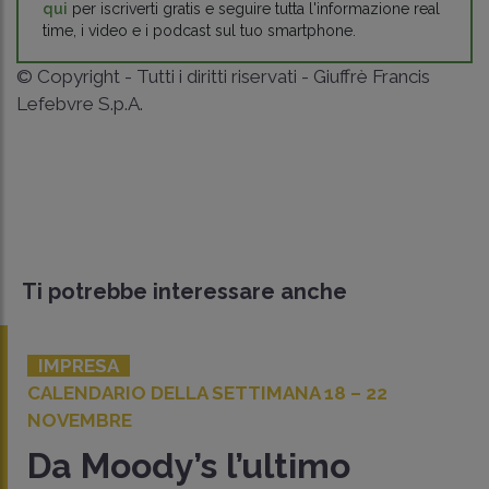
qui
per iscriverti gratis e seguire tutta l'informazione real
time, i video e i podcast sul tuo smartphone.
© Copyright - Tutti i diritti riservati - Giuffrè Francis
Lefebvre S.p.A.
Ti potrebbe interessare anche
A
IMPRES
RIO DELLA SETTIMANA 18 – 22
CALENDA
RE
SETTEM
oody’s l’ultimo
Infla