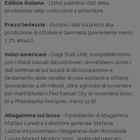
Edilizia italiana
- L’Istat pubblica i dati della
produzione nelle costruzioni a settembre.
Prezzi tedeschi
- Escono i dati sui prezzi alla
produzione di ottobre in Germania (precedente meno
1,7% annuo).
Indici americani
- Dagli Stati Uniti, compatibilmente
con i ritardi causati dal lockdown, dovrebbero uscire i
dati settimanali sui sussidi di disoccupazione e
l’andamento delle vendite di case esistenti a ottobre
(precedente 4,06 milioni), oltre agli indici di novembre
per manifatturiero Fed Kansas City di novembre (prec.
6) e Philadelphia Fed (prec. meno 12,8).
Altagamma sul lusso
- Il presidente di Altagamma
Matteo Lunelli e il direttore generale Stefania
Lazzaroni presentano “Altagamma-Bain Worldwide
Luxury Market Monitor 2025´, analisi del mercato