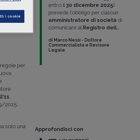
icazioni
entro il
30 dicembre 2025
)
prevede l'obbligo per ciascun
tti i cookie
amministratore di società
di
comunicare al
Registro dell..
di
Marco Nessi
-
Dottore
Commercialista e Revisore
Legale
e regole per
nuova
e
atore
l'11
59/2025.
 ma solo una
Approfondisci con