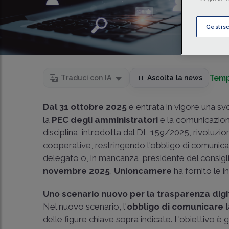
Gestis
Temp
Traduci con IA
Ascolta la news
Dal 31 ottobre 2025
è entrata in vigore una svo
la
PEC degli amministratori
e la comunicazio
disciplina, introdotta dal DL 159/2025, rivoluzion
cooperative, restringendo l'obbligo di comunica
delegato o, in mancanza, presidente del consigl
novembre 2025
,
Unioncamere
ha fornito le 
Uno scenario nuovo per la trasparenza digi
Nel nuovo scenario, l'
obbligo di comunicare 
delle figure chiave sopra indicate. L'obiettivo è g