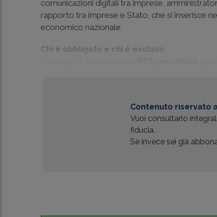
comunicazioni digitali tra imprese, amministrator
rapporto tra imprese e Stato, che si inserisce ne
economico nazionale.
Chi è obbligato e chi è escluso
L'obbligo di comunicare la
PEC personale
spett
Contenuto riservato a
Vuoi consultarlo integr
fiducia.
Se invece sei già abbonat