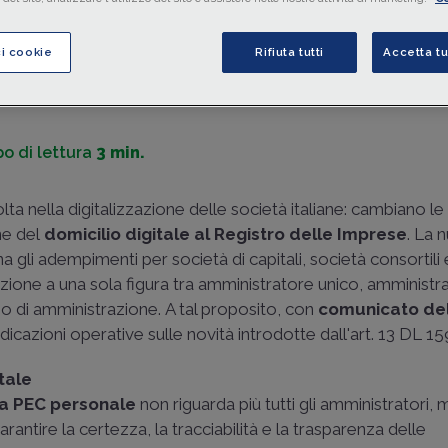
Com. 11 novembre 2025
,
Unioncamere
ha fornito le ind
operative sulle novità introdotte dall'art. 13 DL 159/2025.
ci cookie
Rifiuta tutti
Accetta tu
di
Rosario Bello
-
Avvocato tributarista
o di lettura
3 min.
lta nella digitalizzazione delle società italiane: cambiano l
ne del
domicilio digitale al Registro delle Imprese
. La 
a gli adempimenti per società di capitali, società consortili 
zione a una sola figura tra amministratore unico, amministr
io di amministrazione. A tal proposito, con
comunicato del
indicazioni operative sulle novità introdotte dall'art. 13 DL 1
tale
la PEC personale
non riguarda più tutti gli amministratori,
arantire la certezza, la tracciabilità e la trasparenza delle