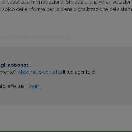
i e pubblica amministrazione. Si tratta di una vera rivoluzion
l solco delle riforme per la piena digitalizzazione del siste
a solo a chi assume la carica di ...
gli abbonati.
almente?
Abbonati
o
contatta
il tuo agente di
o, effettua il
login.