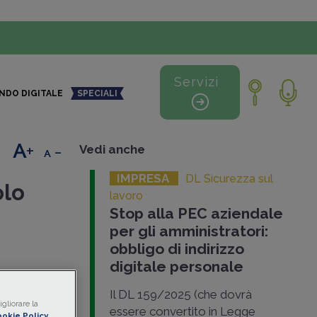
Servizi
NDO DIGITALE
SPECIALI
+
-
Vedi anche
IMPRESA
DL Sicurezza sul
olo
lavoro
Stop alla PEC aziendale
per gli amministratori:
obbligo di indirizzo
digitale personale
essere
o a
Il DL 159/2025 (che dovrà
gliorare la
A
. Con
essere convertito in Legge
okie Policy