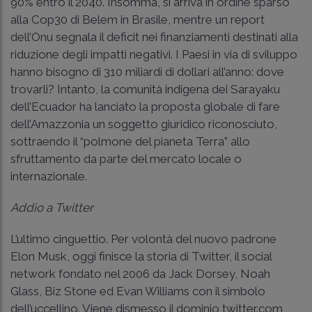
90% entro il 2040. Insomma, si arriva in ordine sparso
alla Cop30 di Belem in Brasile, mentre un report
dell’Onu segnala il deficit nei finanziamenti destinati alla
riduzione degli impatti negativi. I Paesi in via di sviluppo
hanno bisogno di 310 miliardi di dollari all’anno: dove
trovarli? Intanto, la comunità indigena dei Sarayaku
dell’Ecuador ha lanciato la proposta globale di fare
dell’Amazzonia un soggetto giuridico riconosciuto,
sottraendo il “polmone del pianeta Terra” allo
sfruttamento da parte del mercato locale o
internazionale.
Addio a Twitter
L’ultimo cinguettio. Per volontà del nuovo padrone
Elon Musk, oggi finisce la storia di Twitter, il social
network fondato nel 2006 da Jack Dorsey, Noah
Glass, Biz Stone ed Evan Williams con il simbolo
dell’uccellino. Viene dismesso il dominio twitter.com,