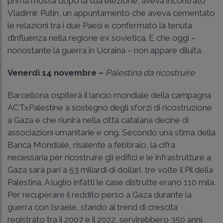
prima mossa dopo la sua elezione, aveva incontrato
Vladimir Putin, un appuntamento che aveva cementato
le relazioni tra i due Paesi e confermato la tenuta
d’influenza nella regione ex sovietica. E che oggi –
nonostante la guerra in Ucraina – non appare diluita.
Venerdì 14 novembre –
Palestina da ricostruire
Barcellona ospiterà il lancio mondiale della campagna
ACTxPalestine a sostegno degli sforzi di ricostruzione
a Gaza e che riunirà nella città catalana decine di
associazioni umanitarie e ong. Secondo una stima della
Banca Mondiale, risalente a febbraio, la cifra
necessaria per ricostruire gli edifici e le infrastrutture a
Gaza sarà pari a 53 miliardi di dollari, tre volte il Pil della
Palestina. A luglio infatti le case distrutte erano 110 mila.
Per recuperare il reddito perso a Gaza durante la
guerra con Israele, stando al trend di crescita
registrato tra il 2007 e il 2022, servirebbero 350 anni.