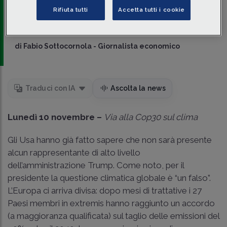
economico mercoledì tra
Kazakistan
e
Russia
: sullo
Rifiuta tutti
Accetta tutti i cookie
sfondo progetti in comune per decine di miliardi di dollari.
di
Andrea Rinaldi
-
Giornalista
di
Fabio Sottocornola
-
Giornalista economico
Traduci con IA
Ascolta la news
Lunedì 10 novembre
–
Via alla
Cop30 sul clima
Gli Usa hanno già fatto sapere che non sarà presente
alcun rappresentante di alto livello
dell’amministrazione Trump. Come noto, per il
presidente la questione climatica globale è “un falso”.
L’Europa ci arriva divisa: dopo mesi di trattative i 27
Paesi membri in extremis hanno raggiunto un accordo
(a maggioranza qualificata) sul taglio delle emissioni del