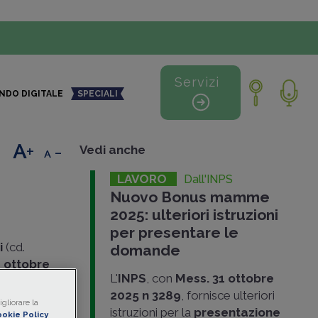
Servizi
NDO DIGITALE
SPECIALI
+
-
Vedi anche
LAVORO
Dall'INPS
Nuovo Bonus mamme
2025: ulteriori istruzioni
per presentare le
i
(cd.
domande
 ottobre
L'
INPS
, con
Mess. 31 ottobre
l
2025 n 3289
, fornisce ulteriori
uità
.
gliorare la
istruzioni per la
presentazione
okie Policy