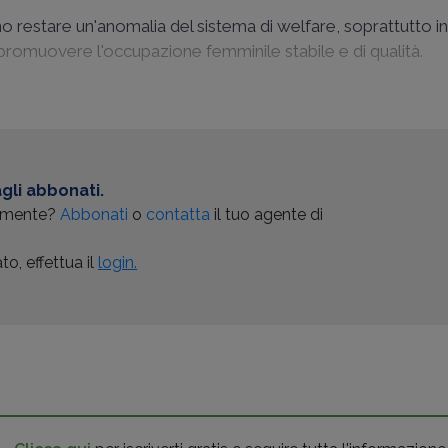
no restare un'anomalia del sistema di welfare, soprattutto i
promuovere l'occupazione femminile stabile e di qualità.
gli abbonati.
almente?
Abbonati
o
contatta
il tuo agente di
o, effettua il
login.