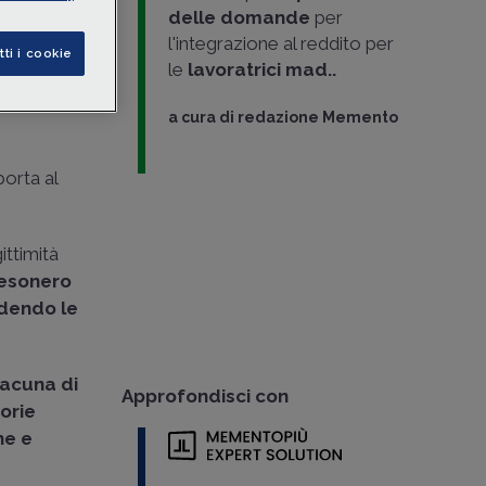
ntifico di
delle domande
per
l'integrazione al reddito per
tti i cookie
le
lavoratrici mad..
a cura di
redazione Memento
porta al
ittimità
esonero
dendo le
lacuna di
Approfondisci con
orie
he e
.