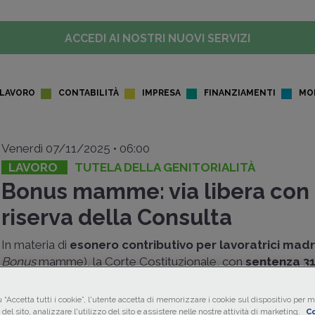
ACCEDI AI NOSTRI NUOVI SERVIZI
LAVORO
CONTABILITÀ
IMPRESA
FINANZIAMENTI
MO
Venerdì 07/11/2025 • 06:00
LAVORO
TUTELA DELLA GENITORIALITÀ
Bonus mamme: via libera con
riserva della Consulta
In materia di
esonero contributivo per lavoratrici madr
Bonus
mamme), la Corte Costituzionale, con
sentenza 31
2025 n. 159
, ha stabilito la
legittimità della norma
: ma, a
contempo, ha richiamato il Legislatore a una
maggiore eq
 “Accetta tutti i cookie”, l'utente accetta di memorizzare i cookie sul dispositivo per mi
del sito, analizzare l'utilizzo del sito e assistere nelle nostre attività di marketing.
Co