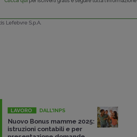
Clicca qui
per iscriverti gratis e seguire tutta l'informazione
ncis Lefebvre S.p.A.
LAVORO
DALL'INPS
Nuovo Bonus mamme 2025:
istruzioni contabili e per
presentazione domande