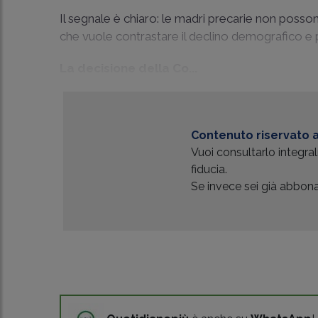
Il segnale è chiaro: le madri precarie non posso
che vuole contrastare il declino demografico e 
La decisione della Co...
Contenuto riservato a
Vuoi consultarlo integr
fiducia.
Se invece sei già abbonat