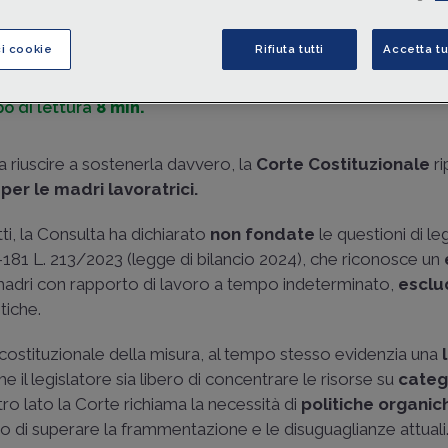
di
Noemi Secci
-
Consulente del lavoro - Direttore tecnico-scie
PrevidAge
ci cookie
Rifiuta tutti
Accetta tu
o di lettura
8 min.
a riuscire a sostenerla davvero, la
Corte Costituzionale
ri
 per le madri lavoratrici.
ti, la Consulta ha dichiarato
non fondate
le questioni di leg
180-181 L. 213/2023 (legge di bilancio 2024), che riconosce un
i madri con rapporto di lavoro a tempo indeterminato,
esclu
tiche.
 costituzionale della misura, al tempo stesso evidenzia una
che il legislatore sia libero di concentrare le risorse su
categ
altro lato la Corte richiama la necessità di
politiche organic
ado di superare la frammentazione e le disuguaglianze attuali