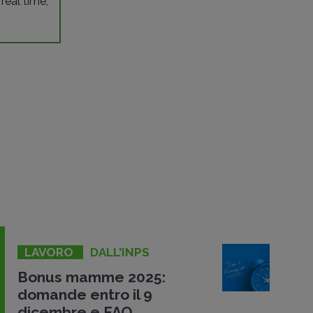
 real time,
LAVORO
DALL'INPS
Bonus mamme 2025:
domande entro il 9
dicembre e FAQ