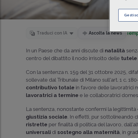
Gestis
Temp
Traduci con IA
Ascolta la news
In un Paese che da anni discute di
natalità
senz
centro del dibattito il nodo irrisolto delle
tutele
Con la sentenza n. 159 del 31 ottobre 2025, difat
sollevate dal Tribunale di Milano sull'art. 1 c. 
contributivo totale
in favore delle lavoratric
lavoratrici a termine
e le collaboratrici domes
La sentenza, nonostante confermi la legittimità
giustizia
sociale
. In effetti, pur sottolineando 
ristrette
per finalità di politica del lavoro, dall'
universali
di
sostegno alla maternità
, in gr