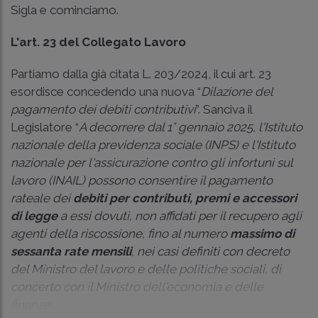
Sigla e cominciamo.
L'art. 23 del Collegato Lavoro
Partiamo dalla già citata L. 203/2024, il cui art. 23
esordisce concedendo una nuova “
Dilazione del
pagamento dei debiti contributivi
”. Sanciva il
Legislatore “
A decorrere dal 1° gennaio 2025, l'Istituto
nazionale della previdenza sociale (INPS) e l'Istituto
nazionale per l'assicurazione contro gli infortuni sul
lavoro (INAIL) possono consentire il pagamento
rateale dei
debiti per contributi, premi e accessori
di legge
a essi dovuti, non affidati per il recupero agli
agenti della riscossione, fino al numero
massimo di
sessanta rate mensili
, nei casi definiti con decreto
del Ministro del lavoro e delle politiche sociali, di
concerto con il Ministro dell'economia e delle
finanze...