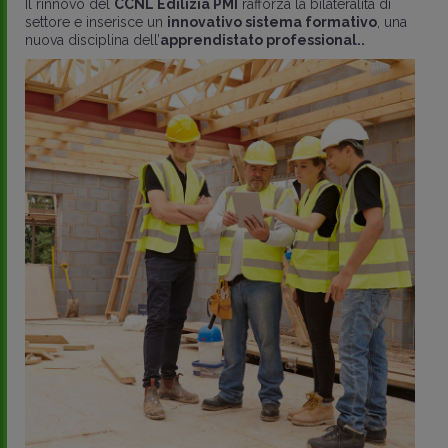
Il rinnovo del
CCNL Edilizia PMI
rafforza la bilateralità di
settore e inserisce un
innovativo sistema formativo
, una
nuova disciplina dell’
apprendistato professional..