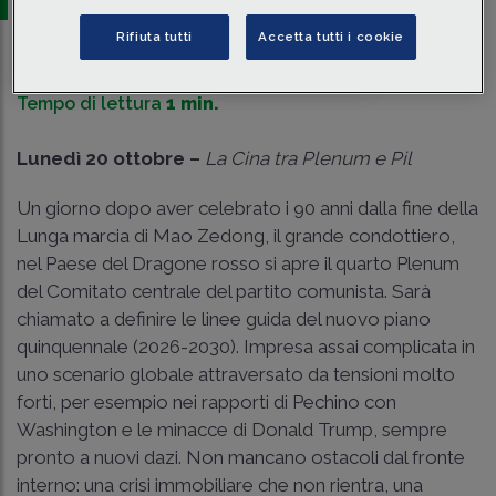
Rifiuta tutti
Accetta tutti i cookie
Traduci con IA
Ascolta la news
Tempo di lettura
1 min.
Lunedì 20 ottobre –
La Cina tra Plenum e Pil
Un giorno dopo aver celebrato i 90 anni dalla fine della
Lunga marcia di Mao Zedong, il grande condottiero,
nel Paese del Dragone rosso si apre il quarto Plenum
del Comitato centrale del partito comunista. Sarà
chiamato a definire le linee guida del nuovo piano
quinquennale (2026-2030). Impresa assai complicata in
uno scenario globale attraversato da tensioni molto
forti, per esempio nei rapporti di Pechino con
Washington e le minacce di Donald Trump, sempre
pronto a nuovi dazi. Non mancano ostacoli dal fronte
interno: una crisi immobiliare che non rientra, una