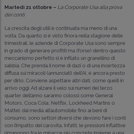
Martedì 21 ottobre –
La Corporate Usa alla prova
dei conti
La crescita degli utili è continuata ma meno di una
volta. Da quanto si è visto finora nella stagione delle
trimestrali, le aziende di Corporate Usa sono sempre
in grado di generare profitti ma (forse) dentro questo
meccanismo perfetto si è infilato un granellino di
sabbia. Che prenda il nome di dazi o di una incertezza
diffusa sui miracoli (annunciati) dell’Ai, è ancora presto
per dirlo. Conviene aspettare altri dati, come quelli in
arrivo oggi. Ad alzare il velo sui numeri del terzo
quarter dell’anno saranno colossi come General
Motors, Coca Cola, Netflix, Lockheed Martins o
Mattel: dai media all’automobile fino ai beni di
consumo, sono settori diversi che devono fare i conti
con l’impatto del carovita. Infatti, le pressioni inflattive
rimangono tra le minacce più concrete insieme a una