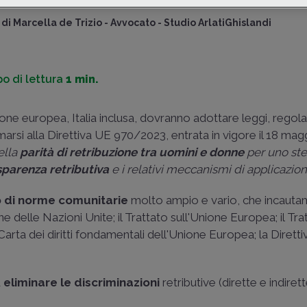
di
Marcella de Trizio
-
Avvocato - Studio ArlatiGhislandi
o di lettura
1 min.
nione europea, Italia inclusa, dovranno adottare leggi, regol
arsi alla Direttiva UE 970/2023, entrata in vigore il 18 ma
della
parità di retribuzione tra uomini e donne
per uno ste
sparenza retributiva
e i relativi meccanismi di applicazio
 di norme comunitarie
molto ampio e vario, che incauta
delle Nazioni Unite; il Trattato sull'Unione Europea; il Trat
Carta dei diritti fondamentali dell'Unione Europea
; la Dirett
d
eliminare le discriminazioni
retributive (dirette e indirett