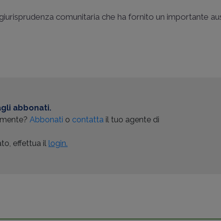
a giurisprudenza comunitaria che ha fornito un importante aus
gli abbonati.
almente?
Abbonati
o
contatta
il tuo agente di
o, effettua il
login.