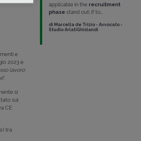
applicable in the
recruitment
phase
stand out: if to..
di
Marcella de Trizio
-
Avvocato -
Studio ArlatiGhislandi
amenti e
ggio 2023 e
sso lavoro
ne
”.
mente si
tato sul
iva CE
e) tra