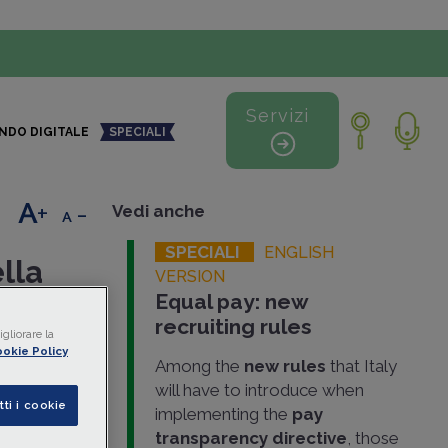
Servizi
NDO DIGITALE
SPECIALI
+
-
Vedi anche
SPECIALI
ENGLISH
ella
VERSION
Equal pay: new
recruiting rules
gliorare la
casione del
okie Policy
Among the
new rules
that Italy
quelle
will have to introduce when
il
tti i cookie
implementing the
pay
utivi
, dal 7
transparency directive
, those
.