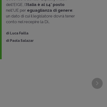
dell'EIGE, l'
Italia è al 14° posto
nell'UE per
eguaglianza di genere
:
un dato di cui il legislatore dovrà tener
conto nel recepire la Di..
di
Luca Failla
di
Paola Salazar