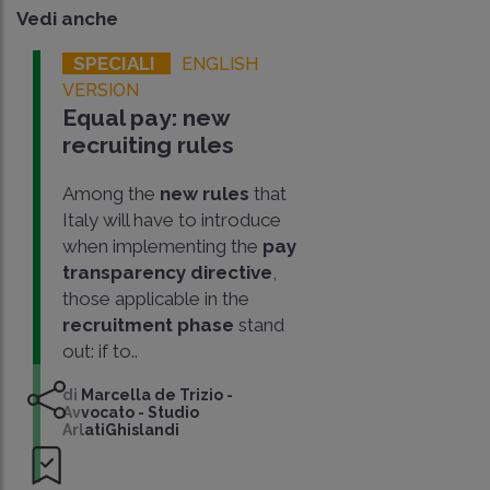
Vedi anche
SPECIALI
ENGLISH
VERSION
Equal pay: new
recruiting rules
Among the
new rules
that
Italy will have to introduce
when implementing the
pay
transparency directive
,
those applicable in the
recruitment phase
stand
out: if to..
di
Marcella de Trizio
-
Avvocato - Studio
ArlatiGhislandi