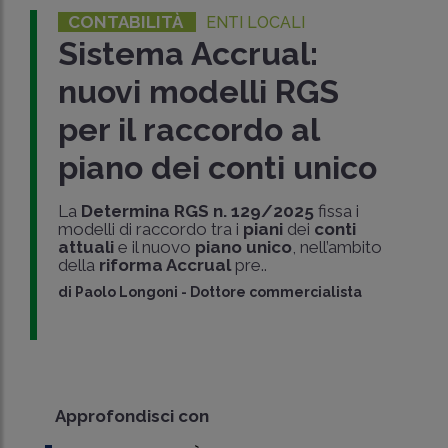
CONTABILITÀ
ENTI LOCALI
Sistema Accrual:
nuovi modelli RGS
per il raccordo al
piano dei conti unico
La
Determina RGS n. 129/2025
fissa i
modelli di raccordo tra i
piani
dei
conti
attuali
e il nuovo
piano unico
, nell’ambito
della
riforma Accrual
pre..
di
Paolo Longoni
-
Dottore commercialista
Approfondisci con