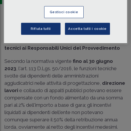
Gestisci cookie
Traduci con IA
Ascolta la news
Tempo di lettura
3 min.
Rifiuta tutti
Accetta tutti i cookie
Un nuovo labirinto: la liquidazione degli incentivi
tecnici ai Responsabili Unici del Provvedimento
Secondo la normativa vigente
fino al 30 giugno
2023
, l'art. 113 D.Lgs. 50/2016, le funzioni tecniche
svolte dai dipendenti delle amministrazioni
aggiudicatrici nelle attività di progettazione,
direzione
lavori
e collaudo di appalti pubblici potevano essere
compensate con un fondo alimentato da una somma
pari al 2% dell'importo a base di gara; gli incentivi
liquidati ai dipendenti dell'ente non potevano
comunque superare il 50% della retribuzione annua
lorda, ovviamente al netto degli incentivi medesimi.