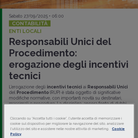
Sabato 27/09/2025 • 06:00
CONTABILITÀ
ENTI LOCALI
Responsabili Unici del
Procedimento:
erogazione degli incentivi
tecnici
L’erogazione degli
incentivi tecnici
ai
Responsabili Unici
del
Procedimento
(RUP) è stata oggetto di significative
modifiche normative, con importanti novità su destinatari,
massimali e procedure. La disciplina, ancora fonte di dubbi
applicativi, richiede particolare attenzione nell’individuazione
dei limiti e delle
modalità
di
liquidazione
in relazione alla
Cliccando su “Accetta tutti i cookie”, l'utente accetta di memorizzare i
data di
affidamento
degli
incarichi
.
cookie sul dispositivo per migliorare la navigazione del sito, analizzare
l'utilizzo del sito e assistere nelle nostre attività di marketing.
Cookie
di
Paolo Longoni
-
Dottore commercialista
Policy