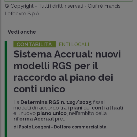
© Copyright - Tutti i diritti riservati - Giuffrè Francis
Lefebvre S.p.A.
Vedi anche
CONTABILITÀ
ENTI LOCALI
Sistema Accrual: nuovi
modelli RGS per il
raccordo al piano dei
conti unico
La
Determina RGS n. 129/2025
fissa i
modelli di raccordo tra i
piani
dei
conti attuali
e il nuovo
piano unico
, nell’ambito della
riforma Accrual
pre..
di
Paolo Longoni
-
Dottore commercialista