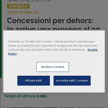
Giovedì 18/09/2025 • 12:00
IMPRESA
SPAZI PUBBLICI
Concessioni per dehors:
in arrivo una proroga al 30
giugno 2027
Cliccando su “Accetta tutti i cookie”, l'utente accetta di memorizzare i
cookie sul dispositivo per migliorare la navigazione del sito, analizzare
Per le concessioni per i
dehors
è prevista una proroga al
l'utilizzo del sito e assistere nelle nostre attività di marketing.
Cookie
30 giugno 2027
, mentre per le
strutture rimovibili
è
Policy
prevista una riforma complessiva della disciplina che slitta al
31 dicembre 2026
.
Gestisci cookie
a cura di
redazione Memento
Rifiuta tutti
Accetta tutti i cookie
Traduci con IA
Ascolta la news
Tempo di lettura
2 min.
Le
concessioni
per i
dehors
godranno di una proroga