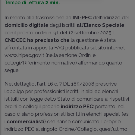
Tempo di lettura
2 min.
In merito alla trasmissione ad
INI-PEC
dell’indirizzo del
domicilio digitale
degli iscritti
all’Elenco Speciale
,
con il pronto ordini n. 91 del 12 settembre 2025 il
CNDCEC ha precisato che
la questione è stata
affrontata in apposita FAQ pubblicata sul sito internet
www.inipec.gov.it
(nella sezione Ordini e
collegi/Riferimento normativo) affermando quanto
segue.
Nel dettaglio, l'art. 16 c. 7 DL 185/2008 prescrive
l'obbligo per professionisti iscritti in albi ed elenchi
istituiti con legge dello Stato di comunicare ai rispettivi
ordini o collegi il proprio
indirizzo PEC
: pertanto, nel
caso ci siano professionisti iscritti in elenchi speciali (es.
i
commercialisti
) che hanno comunicato il proprio
indirizzo PEC al singolo Ordine/Collegio, quest'ultimo