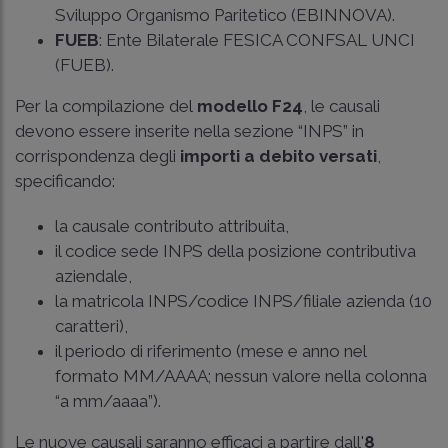
Sviluppo Organismo Paritetico (EBINNOVA).
FUEB
: Ente Bilaterale FESICA CONFSAL UNCI
(FUEB).
Per la compilazione del
modello F24
, le causali
devono essere inserite nella sezione “INPS” in
corrispondenza degli
importi a debito versati
,
specificando:
la causale contributo attribuita,
il codice sede INPS della posizione contributiva
aziendale,
la matricola INPS/codice INPS/filiale azienda (10
caratteri),
il periodo di riferimento (mese e anno nel
formato MM/AAAA; nessun valore nella colonna
“a mm/aaaa”).
Le nuove causali saranno efficaci a partire dall'
8