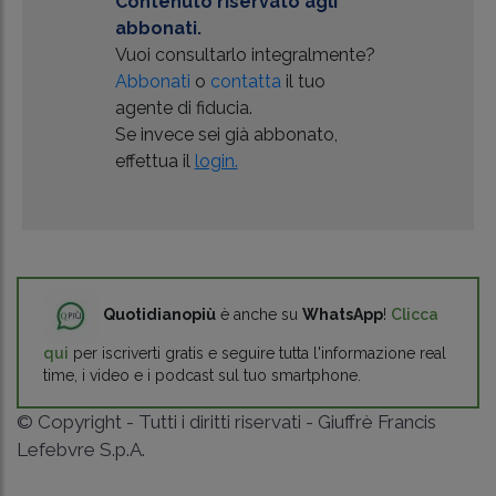
Contenuto riservato agli
abbonati.
Vuoi consultarlo integralmente?
Abbonati
o
contatta
il tuo
agente di fiducia.
Se invece sei già abbonato,
effettua il
login.
Quotidianopiù
è anche su
WhatsApp
!
Clicca
qui
per iscriverti gratis e seguire tutta l'informazione real
time, i video e i podcast sul tuo smartphone.
© Copyright - Tutti i diritti riservati - Giuffrè Francis
Lefebvre S.p.A.