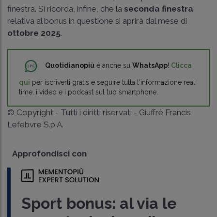
finestra. Si ricorda, infine, che la
seconda finestra
relativa al bonus in questione si aprirà dal mese di
ottobre 2025
.
Quotidianopiù
è anche su
WhatsApp
!
Clicca
qui
per iscriverti gratis e seguire tutta l'informazione real
time, i video e i podcast sul tuo smartphone.
© Copyright - Tutti i diritti riservati - Giuffrè Francis
Lefebvre S.p.A.
Approfondisci con
Sport bonus: al via le