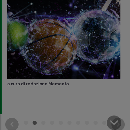
a cura di
redazione Memento
CONDIVIDI
SU