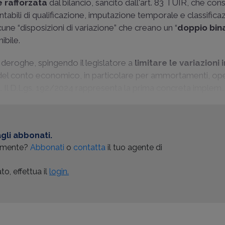
e rafforzata
dal bilancio, sancito dall'art. 83 TUIR, che con
contabili di qualificazione, imputazione temporale e classifica
une “disposizioni di variazione” che creano un “
doppio bin
ibile.
i deroghe, spingendo il legislatore a
limitare le variazioni i
ti del conto economico, in particolare per ammortamenti, op
a. Il D.Lgs. 192/2024 rappresenta la prima concreta implem..
gli abbonati.
almente?
Abbonati
o
contatta
il tuo agente di
o, effettua il
login.