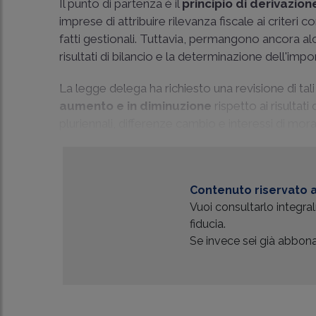
Il punto di partenza è il
principio di derivazion
imprese di attribuire rilevanza fiscale ai criteri 
fatti gestionali. Tuttavia, permangono ancora alc
risultati di bilancio e la determinazione dell'impon
La legge delega ha richiesto una revisione di tal
aumento e in diminuzione
rispetto ai risulta
pluriennali, differenze cambio e interessi di mor
Contenuto riservato a
Vuoi consultarlo integr
fiducia.
Se invece sei già abbonat