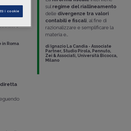
sul
regime del riallineamento
rmangono
tti i cookie
delle
divergenze tra valori
izzazione
contabili e fiscali
, al fine di
tuativi
o
razionalizzare e semplificare la
materia e..
e in Roma
di
Ignazio La Candia
-
Associate
Partner, Studio Pirola, Pennuto,
Zei & Associati, Università Bicocca,
Milano
 diretta
a
rseguendo