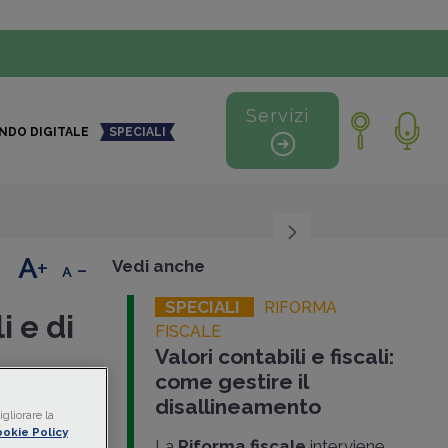
Servizi
NDO DIGITALE
SPECIALI
+
-
Vedi anche
SPECIALI
RIFORMA
i e di
FISCALE
Valori contabili e fiscali:
come gestire il
disallineamento
gliorare la
okie Policy
4 per
La
Riforma fiscale
interviene