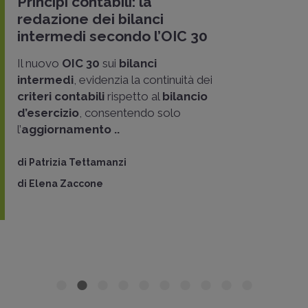
Principi contabili: la
redazione dei bilanci
intermedi secondo l’OIC 30
Il nuovo
OIC 30
sui
bilanci
intermedi
, evidenzia la continuità dei
criteri contabili
rispetto al
bilancio
d’esercizio
, consentendo solo
l’
aggiornamento ..
di
Patrizia Tettamanzi
di
Elena Zaccone