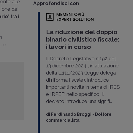
sente alle
Approfondisci con
zione dei
ario
” tra i
La riduzione del doppio
n
binario civilistico fiscale:
ere
i lavori in corso
.
Il Decreto Legislativo n.192 del
13 dicembre 2024 , in attuazione
della L.111/2023 (legge delega
di riforma fiscale), introduce
importanti novità in tema di IRES
e IRPEF; nello specifico, il
decreto introduce una signifi..
di
Ferdinando Broggi
-
Dottore
commercialista