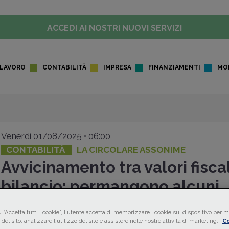
ACCEDI AI NOSTRI NUOVI SERVIZI
LAVORO
CONTABILITÀ
IMPRESA
FINANZIAMENTI
MO
Venerdì 01/08/2025 • 06:00
CONTABILITÀ
LA CIRCOLARE ASSONIME
Avvicinamento tra valori fiscal
bilancio: permangono alcuni
disallineamenti
 “Accetta tutti i cookie”, l'utente accetta di memorizzare i cookie sul dispositivo per mi
del sito, analizzare l'utilizzo del sito e assistere nelle nostre attività di marketing.
Co
Assonime
analizza le novità introdotte dal D.Lgs. 192/202