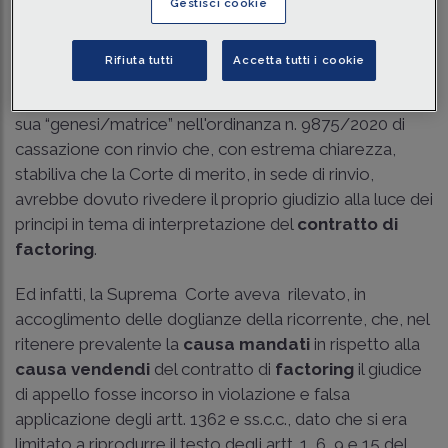
Gestisci cookie
Traduci con IA
Ascolta la news
Tempo di lettura
4 min.
Rifiuta tutti
Accetta tutti i cookie
La
Cass. 15 luglio 2025 n. 19461
in commento trova la
sua “genesi/matrice” nell'ordinanza
n. 9875/2020 di
cassazione
con rinvio che, con estrema chiarezza,
stabiliva che la Corte di merito, in sede di rinvio,
avrebbe dovuto rivedere il proprio giudizio alla luce dei
principi in tema di interpretazione del
contratto di
factoring
.
Ed infatti, la Suprema Corte aveva rilevato, in
accoglimento delle doglianze della ricorrente, che, nel
ritenere prevalente la
causa mandati
in rispetto alla
causa vendendi
del contratto di
factoring
il giudice
di appello fosse incorso in violazione e falsa
applicazione degli artt. 1362 e ss.c.c., dato che si era
limitato a riprodurre il testo degli artt. 1, 6, 9 e 15 del