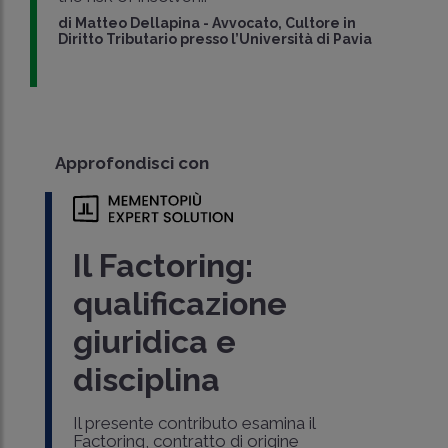
di
Matteo Dellapina
-
Avvocato, Cultore in
Diritto Tributario presso l’Università di Pavia
Approfondisci con
Il Factoring:
C
qualificazione
f
giuridica e
Il
pr
disciplina
an
l'
im
Il presente contributo esamina il
tr
Factoring, contratto di origine