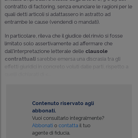
contratto di factoring, senza enunciare le ragioni per le
quali detti articoli si adattassero in astratto ad
entrambe le cause (vendendi o mandati).
In particolare, rileva che il giudice del rinvio si fosse
limitato solo assertivamente ad affermare che
dall'interpretazione letterale delle
clausole
contrattuali
sarebbe emersa una discrasia tra gli
effetti giuridici in concreto voluti dalle parti, rispetto a
quelli dichiarati di <...
Contenuto riservato agli
abbonati.
Vuoi consultarlo integralmente?
Abbonati
o
contatta
il tuo
agente di fiducia.