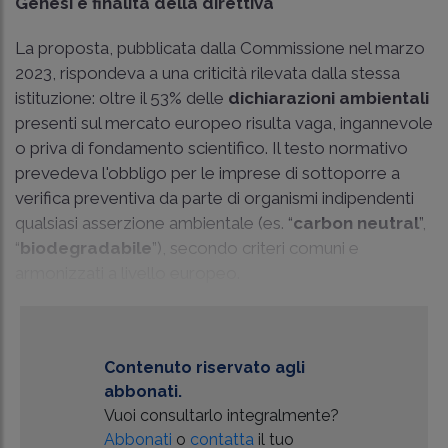
Genesi e finalità della direttiva
La proposta, pubblicata dalla Commissione nel marzo
2023, rispondeva a una criticità rilevata dalla stessa
istituzione: oltre il 53% delle
dichiarazioni ambientali
presenti sul mercato europeo risulta vaga, ingannevole
o priva di fondamento scientifico. Il testo normativo
prevedeva l'obbligo per le imprese di sottoporre a
verifica preventiva da parte di organismi indipendenti
qualsiasi asserzione ambientale (es. “
carbon neutral
”,
“
biodegradabile
”), secondo criteri comuni e
armonizzati a livello europeo.
Contenuto riservato agli
abbonati.
Vuoi consultarlo integralmente?
Abbonati
o
contatta
il tuo