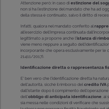
Attenzione però: in caso di
estinzione del so
non si ha l'estinzione del mandato che ha ad ogget
della stessa è continuato, salvo il diritto di reces
Infatti, qualora nel mandato conferito al
rappre
all'esercizio dell'impresa continuata dall'incorpo
legittimato a proporre anche l'
istanza di rimb
viene meno neppure a seguito dell'identificazione 
incorporante che opera esclusivamente per le op
21411/2017
).
Identificazione diretta o rappresentanza fis
E' ben vero che l'identificazione diretta ha natu
dell'autorità, sicché il rimborso del
credito IVA
p
dall'istante dopo il compimento dell'operazione cu
dell'
obbligo di anticipata identificazione
, ai
sia messa nelle condizioni di verificare che sussist
la stessa non persegua finalità fraudolente od a