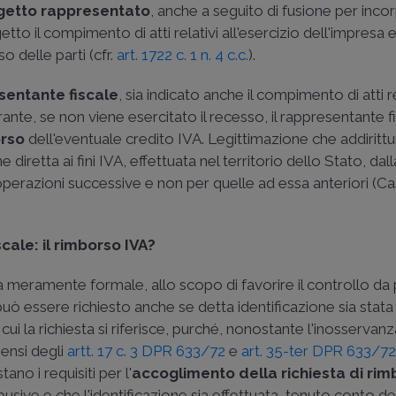
ggetto rappresentato
, anche a seguito di fusione per inco
to il compimento di atti relativi all'esercizio dell'impresa e
so delle parti (cfr.
art. 1722 c. 1 n. 4 c.c.
).
sentante fiscale
, sia indicato anche il compimento di atti re
rante, se non viene esercitato il recesso, il rappresentante f
orso
dell'eventuale credito IVA. Legittimazione che addiritt
diretta ai fini IVA, effettuata nel territorio dello Stato, dal
erazioni successive e non per quelle ad essa anteriori (
Ca
cale: il rimborso IVA?
ra meramente formale, allo scopo di favorire il controllo da
uò essere richiesto anche se detta identificazione sia stata
i la richiesta si riferisce, purché, nonostante l'inosservan
 sensi degli
artt. 17 c. 3 DPR 633/72
e
art. 35-ter DPR 633/7
ano i requisiti per l'
accoglimento della richiesta di ri
busive e che l'identificazione sia effettuata, tenuto conto de