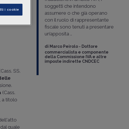
soggetti che intendono
tti i cookie
assumere o che già operano
esso
con il ruolo di rappresentante
fiscale sono tenuti a presentare
un’apposita ..
di
Marco Peirolo
-
Dottore
commercialista e componente
della Commissione IVA e altre
imposte indirette CNDCEC
(
Cass. SS.
delle
usione.
a
(
Cass.
 a titolo
ell'atto
 dal quale