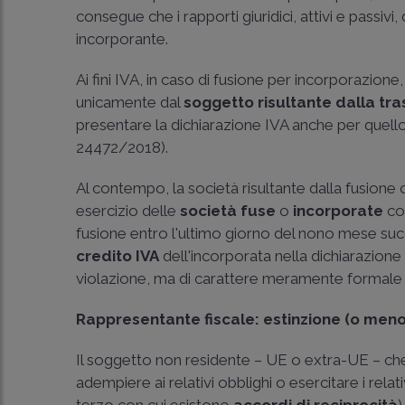
consegue che i rapporti giuridici, attivi e passivi,
incorporante.
Ai fini IVA, in caso di fusione per incorporazione, 
unicamente dal
soggetto risultante dalla tr
presentare la dichiarazione IVA anche per quello
24472/2018
).
Al contempo, la società risultante dalla fusione 
esercizio delle
società fuse
o
incorporate
com
fusione entro l'ultimo giorno del nono mese succe
credito IVA
dell'incorporata nella dichiarazione
violazione, ma di carattere meramente formale 
Rappresentante fiscale: estinzione (o meno
Il soggetto non residente – UE o extra-UE – che ef
adempiere ai relativi obblighi o esercitare i rel