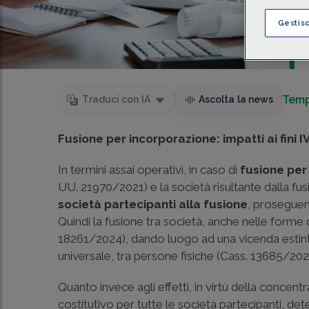
Gestis
Temp
Traduci con IA
Ascolta la news
Fusione per incorporazione: impatti ai fini I
In termini assai operativi, in caso di
fusione per
UU. 21970/2021
) e la società risultante dalla f
società partecipanti alla fusione
, proseguend
Quindi la fusione tra società, anche nelle forme 
18261/2024
), dando luogo ad una vicenda estint
universale, tra persone fisiche (
Cass. 13685/20
Quanto invece agli effetti, in virtù della concent
costitutivo per tutte le società partecipanti, 