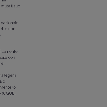
 nel
 muta il suo
o nazionale
getto non
.
cificamente
abile con
re
tra legem
a o
amente lo
 (
CGUE,