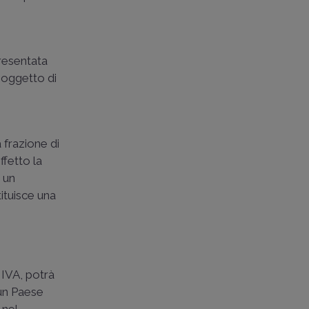
a
resentata
soggetto di
 frazione di
ffetto la
i un
tituisce una
 IVA, potrà
 un Paese