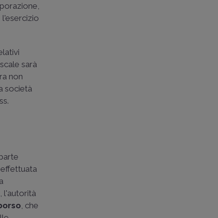
rporazione,
 l'esercizio
lativi
iscale sarà
ura non
la società
ss.
 parte
 effettuata
za
2
, l'autorità
mborso
, che
lle