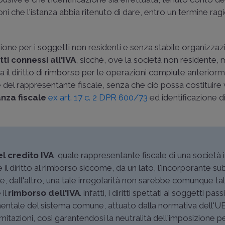
ioni che l'istanza abbia ritenuto di dare, entro un termine ra
cazione per i soggetti non residenti e senza stabile organizzaz
itti connessi all'IVA
, sicché, ove la società non residente,
ita il diritto di rimborso per le operazioni compiute anterior
 del rappresentante fiscale, senza che ciò possa costituire
tanza fiscale
ex art. 17 c. 2 DPR 600/73
ed identificazione d
l credito IVA
, quale rappresentante fiscale di una società
 il diritto al rimborso siccome, da un lato, l'incorporante su
ta e, dall'altro, una tale irregolarità non sarebbe comunque ta
 il
rimborso dell'IVA
. infatti, i diritti spettati ai soggetti passi
entale del sistema comune, attuato dalla normativa dell'UE,
itazioni, così garantendosi la neutralità dell'imposizione per