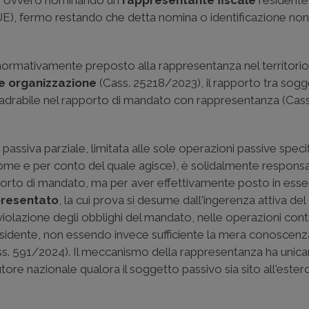
), ovvero nominando un
rappresentante fiscale
residente
UE), fermo restando che detta nomina o identificazione non
 normativamente preposto alla rappresentanza nel territori
le organizzazione
(
Cass. 25218/2023
), il rapporto tra sog
quadrabile nel rapporto di mandato con rappresentanza (
Cass
 passiva parziale, limitata alle sole operazioni passive spe
ome e per conto del quale agisce), è solidalmente respons
porto di mandato, ma per aver effettivamente posto in esse
ppresentato
, la cui prova si desume dall'ingerenza attiva del
iolazione degli obblighi del mandato, nelle operazioni con
sidente, non essendo invece sufficiente la mera conoscenz
ss. 591/2024
). Il meccanismo della rappresentanza ha unic
tore nazionale qualora il soggetto passivo sia sito all'estero