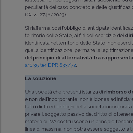
peculiarità del caso concreto e delle giustificaz
(
Cass. 2746/2023
).
Si riafferma così l'obbligo di anticipata identifi
territorio dello Stato, ai fini dell'esercizio dei
dir
identificata nel territorio dello Stato, non eserc
quella identificazione, permane la legittimazione
del
principio di alternatività tra rappresen
art. 35 ter DPR 633/72
.
La soluzione
Una società che presenti istanza di
rimborso de
e non dell'incorporante, non è idonea ad inficiare
tutti i diritti ed obblighi della società incorpora
privare il soggetto passivo del diritto di ottenere
materia di IVA costituiscono un principio fondam
linea di massima, non potrà essere soggetto a lim