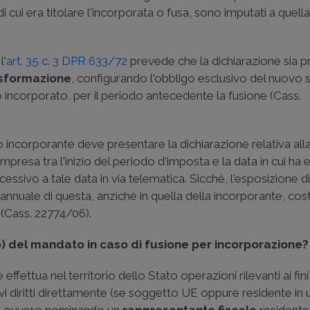
 di cui era titolare l'incorporata o fusa, sono imputati a quell
l'
art. 35 c. 3 DPR 633/72
prevede che la dichiarazione sia p
asformazione
, configurando l'obbligo esclusivo del nuovo 
 incorporato, per il periodo antecedente la fusione (
Cass.
o incorporante deve presentare la dichiarazione relativa alla
presa tra l'inizio del periodo d'imposta e la data in cui ha e
ssivo a tale data in via telematica. Sicché, l'esposizione d
 annuale di questa, anziché in quella della incorporante, cos
(
Cass. 22774/06
).
) del mandato in caso di fusione per incorporazione?
fettua nel territorio dello Stato operazioni rilevanti ai fini
ativi diritti direttamente (se soggetto UE oppure residente in