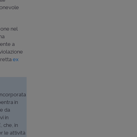
gionevole
ione nel
 ma
mente a
 violazione
iretta
ex
 incorporata
bentra in
le da
vi in
 che, in
 le attività