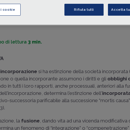
quest'ultima senza che venga inficiato il rimborso stesso.
ci cookie
Rifiuta tutti
Accetta tu
di
Matteo Dellapina
-
Avvocato, Cultore in Diritto Tributario pr
l’Università di Pavia
o di lettura
3 min.
VA
 incorporazione
si ha estinzione della società incorporata 
usione o quella incorporante assumono i diritti e gli
obblighi 
o in tutti i loro rapporti, anche processuali, anteriori alla f
dell'incorporazione, determina l'estinzione dell'
incorporat
ivo-successoria parificabile alla successione “mortis causa”,
23
).
razione, la
fusione
, dando vita ad una vicenda modificativa d
determina un fenomeno di “integrazione” o “compenetrazione”