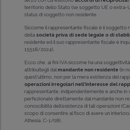
terzo con cui esistono
accordi di reciprocità
territorio dello Stato (se soggetto UE o extra-
status di soggetto non residente.
Siccome il rappresentante fiscale è il soggetto
della
società priva di sede legale o di stabi
residente ed il suo rappresentante fiscale è in
15518/2024
).
Ecco che, ai fini IVA siccome ha una soggettività
attribuitegli dal
mandante non residente
(in n
quest'ultimo, non per la mera esistenza del rap
operazioni irregolari nell'interesse del ra
rappresentante, indipendentemente e anche in v
perfezionate direttamente dal mandante non re
conoscibilità dell'esistenza di tali operazioni (
Ca
scopo di consentire al fisco di avere un interlocu
Athesia, C-1/08
).