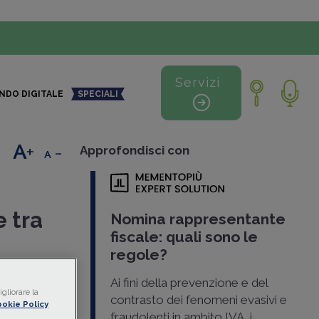
Servizi
NDO DIGITALE
SPECIALI
+
-
Approfondisci con
e tra
Nomina rappresentante
fiscale: quali sono le
regole?
tà che
Ai fini della prevenzione e del
otrà
gliorare la
contrasto dei fenomeni evasivi e
okie Policy
fraudolenti in ambito IVA, i