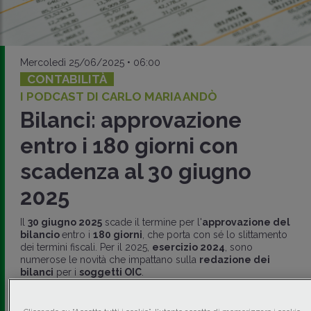
Mercoledì 25/06/2025 • 06:00
CONTABILITÀ
I PODCAST DI CARLO MARIA ANDÒ
Bilanci: approvazione
entro i 180 giorni con
scadenza al 30 giugno
2025
Il
30 giugno 2025
scade il termine per l'
approvazione del
bilancio
entro i
180 giorni
, che porta con sé lo slittamento
dei termini fiscali. Per il 2025,
esercizio 2024
, sono
numerose le novità che impattano sulla
redazione dei
bilanci
per i
soggetti OIC
.
di
Carlo Maria Andò
-
Equity partner Bip Law & Tax