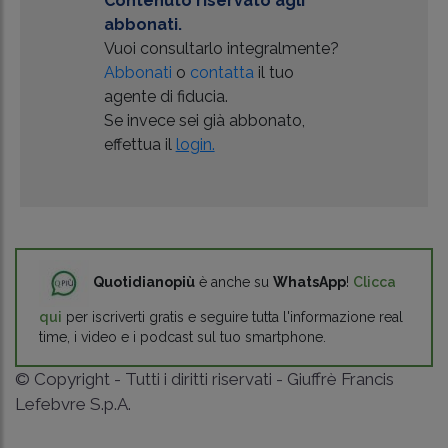
Contenuto riservato agli
abbonati.
Vuoi consultarlo integralmente?
Abbonati
o
contatta
il tuo
agente di fiducia.
Se invece sei già abbonato,
effettua il
login.
Quotidianopiù
è anche su
WhatsApp
!
Clicca
qui
per iscriverti gratis e seguire tutta l'informazione real
time, i video e i podcast sul tuo smartphone.
© Copyright - Tutti i diritti riservati - Giuffrè Francis
Lefebvre S.p.A.