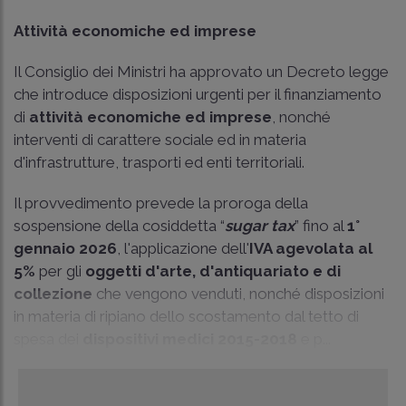
Attività economiche ed imprese
Il Consiglio dei Ministri ha approvato un Decreto legge
che introduce disposizioni urgenti per il finanziamento
di
attività economiche ed imprese
, nonché
interventi di carattere sociale ed in materia
d'infrastrutture, trasporti ed enti territoriali.
Il provvedimento prevede la proroga della
sospensione della cosiddetta “
sugar tax
” fino al
1°
gennaio 2026
, l'applicazione dell'
IVA agevolata al
5%
per gli
oggetti d'arte, d'antiquariato e di
collezione
che vengono venduti, nonché disposizioni
in materia di ripiano dello scostamento dal tetto di
spesa dei
dispositivi medici 2015-2018
e p...