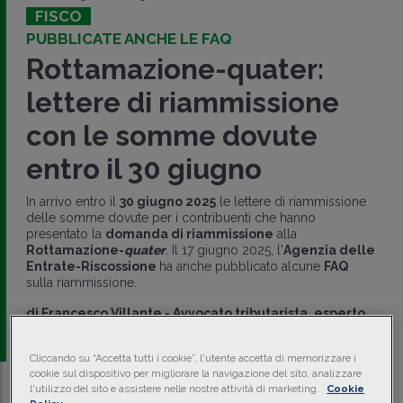
FISCO
PUBBLICATE ANCHE LE FAQ
Rottamazione-quater:
lettere di riammissione
con le somme dovute
entro il 30 giugno
In arrivo entro il
30 giugno 2025
le lettere di riammissione
delle somme dovute per i contribuenti che hanno
presentato la
domanda di riammissione
alla
Rottamazione-
quater
. Il 17 giugno 2025, l'
Agenzia delle
Entrate-Riscossione
ha anche pubblicato alcune
FAQ
sulla riammissione.
di
Francesco Villante
-
Avvocato tributarista, esperto
in accertamento e contenzioso
Cliccando su “Accetta tutti i cookie”, l'utente accetta di memorizzare i
cookie sul dispositivo per migliorare la navigazione del sito, analizzare
l'utilizzo del sito e assistere nelle nostre attività di marketing.
Cookie
Traduci con IA
Ascolta la news