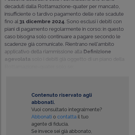
decaduti dalla Rottamazione-quater per mancato,
insufficiente o tardivo pagamento delle rate scadute
fino al
31 dicembre 2024
. Sono esclusi i debiti con
piani di pagamento regolarmente in corso: in questo
caso bisogna solo continuare a pagare secondo le
scadenze già comunicate. Rientrano nell'ambito
applicativo della riammissione alla
Definizione
agevolata
solo i debiti già oggetto di un piano della
Rottamazione-quater solo se:
Contenuto riservato agli
abbonati.
Vuoi consultarlo integralmente?
Abbonati
o
contatta
il tuo
agente di fiducia.
Se invece sei già abbonato,