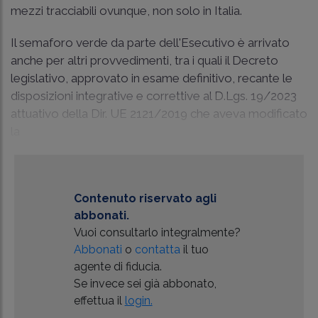
mezzi tracciabili ovunque, non solo in Italia.
Il semaforo verde da parte dell'Esecutivo è arrivato
anche per altri provvedimenti, tra i quali il Decreto
legislativo, approvato in esame definitivo, recante le
disposizioni integrative e correttive al D.Lgs. 19/2023
attuativo della
Dir. UE 2121/2019
che aveva modificato
la
Contenuto riservato agli
abbonati.
Vuoi consultarlo integralmente?
Abbonati
o
contatta
il tuo
agente di fiducia.
Se invece sei già abbonato,
effettua il
login.