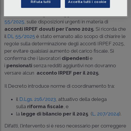
Rifiuta tutti
Accetta tutti i cookie
Il
Senato
ha approvato, in prima lettura e senza
modifiche, il
disegno di legge di conversione
del
DL
55/2025
, sulle disposizioni urgenti in materia di
acconti IRPEF dovuti per l'anno 2025
. Si ricorda che
il
DL 55/2025
è stato emanato allo scopo di chiarire le
regole sulla determinazione degli acconti IRPEF 2025,
per evitare qualsiasi aumento del carico fiscale. Si
conferma che i lavoratori
dipendenti
e
i
pensionati
senza redditi aggiuntivi non dovranno
versare alcun
acconto IRPEF per il 2025
.
Il Decreto introduce norme di coordinamento tra:
il
D.Lgs. 216/2023
, attuativo della delega
sulla
riforma fiscale
, e
la
legge di bilancio per il 2025
(
L. 207/2024
).
Difatti, l'intervento si è reso necessario per correggere