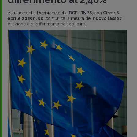
Alla luce della Decisione della
BCE
, l'
INPS
, con
Circ. 18
aprile 2025 n. 80
, comunica la misura del
nuovo tasso
di
dilazione e di differimento da applicare..