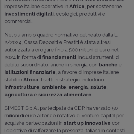
imprese italiane operative in
Africa
, per sostenerne
investimenti digitali
, ecologici, produttivi e
commerciali.
Nel più ampio quadro normativo delineato dalla
L.
2/2024
, Cassa Depositi e Prestiti è stata altresì
autorizzata a erogare fino a 500 milioni di euro nel
2024 in forma di
finanziamenti
, inclusi strumenti di
debito subordinato, anche in sinergia con
banche
e
istituzioni finanziarie
, a favore di imprese italiane
stabili in
Africa
. I settori strategici includono
infrastrutture
,
ambiente
,
energia
,
salute
,
agricoltura
e
sicurezza alimentare
.
SIMEST S.p.A., partecipata da CDP, ha versato 50
milioni di euro al fondo rotativo di venture capital per
acquisire partecipazioni in
start up innovative
con
l'obiettivo di rafforzare la presenza italiana in contesti