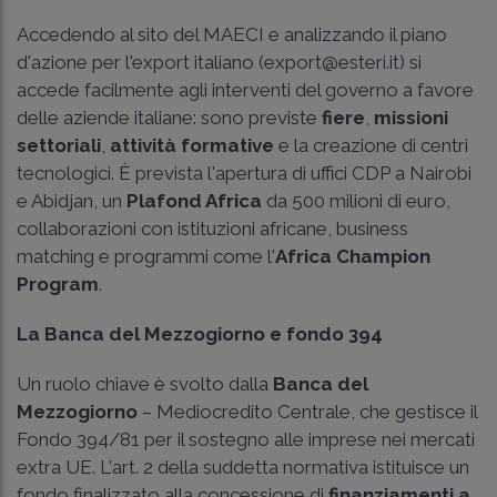
Accedendo al sito del MAECI e analizzando il piano
d'azione per l'export italiano (export@esteri.it) si
accede facilmente agli interventi del governo a favore
delle aziende italiane: sono previste
fiere
,
missioni
settoriali
,
attività formative
e la creazione di centri
tecnologici. È prevista l'apertura di uffici CDP a Nairobi
e Abidjan, un
Plafond Africa
da 500 milioni di euro,
collaborazioni con istituzioni africane, business
matching e programmi come l'
Africa Champion
Program
.
La Banca del Mezzogiorno e fondo 394
Un ruolo chiave è svolto dalla
Banca del
Mezzogiorno
– Mediocredito Centrale, che gestisce il
Fondo 394/81 per il sostegno alle imprese nei mercati
extra UE. L'art. 2 della suddetta normativa istituisce un
fondo finalizzato alla concessione di
finanziamenti a