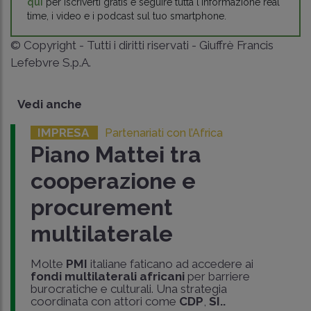
qui
per iscriverti gratis e seguire tutta l'informazione real
time, i video e i podcast sul tuo smartphone.
© Copyright - Tutti i diritti riservati - Giuffrè Francis
Lefebvre S.p.A.
Vedi anche
IMPRESA
Partenariati con l’Africa
Piano Mattei tra
cooperazione e
procurement
multilaterale
Molte
PMI
italiane faticano ad accedere ai
fondi multilaterali africani
per barriere
burocratiche e culturali. Una strategia
coordinata con attori come
CDP
,
SI..