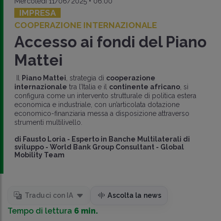
Mercoledì 11/06/2025 • 06:00
IMPRESA
COOPERAZIONE INTERNAZIONALE
Accesso ai fondi del Piano
Mattei
Il
Piano Mattei
, strategia di
cooperazione
internazionale
tra l’Italia e il
continente africano
, si
configura come un intervento strutturale di politica estera
economica e industriale, con un’articolata dotazione
economico-finanziaria messa a disposizione attraverso
strumenti multilivello.
di
Fausto Loria
-
Esperto in Banche Multilaterali di
sviluppo - World Bank Group Consultant - Global
Mobility Team
Traduci con IA
Ascolta la news
Tempo di lettura
6 min.