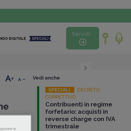
Servizi
NDO DIGITALE
SPECIALI
+
-
Vedi anche
SPECIALI
DECRETO
CORRETTIVO
Contribuenti in regime
ne
forfetario: acquisti in
reverse charge con IVA
trimestrale
Correttivo
gliorare la