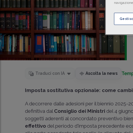
navigazione 
Gestis
Temp
Traduci con IA
Ascolta la news
Imposta sostitutiva opzionale: come camb
A decorrere dalle adesioni per il biennio 2025-2
definitiva dal
Consiglio dei Ministri
del 4 giugno
soggetti aderenti al concordato preventivo biennal
effettivo
del periodo d'imposta precedente ecceda