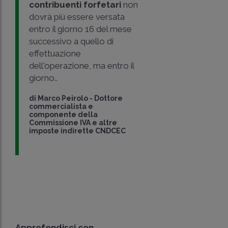
contribuenti forfetari
non
dovrà più essere versata
entro il giorno 16 del mese
successivo a quello di
effettuazione
dell'operazione, ma entro il
giorno..
di
Marco Peirolo
-
Dottore
commercialista e
componente della
Commissione IVA e altre
imposte indirette CNDCEC
Approfondisci con