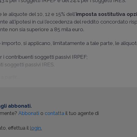
 43% per i soggetti IRPEF e del 24% per i soggetti IRES.
le aliquote del 10, 12 e 15% dell'
imposta sostitutiva op
te all'ipotesi in cui l'eccedenza del reddito concordato risp
nte non sia superiore a 85 mila euro.
mporto, si applicano, limitatamente a tale parte, le aliquot
per i contribuenti soggetti passivi IRPEF;
nti soggetti passivi IRES.
 partir...
gli abbonati.
almente?
Abbonati
o
contatta
il tuo agente di
o, effettua il
login.