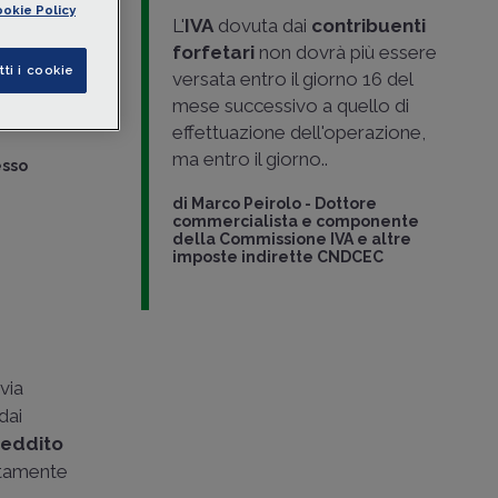
okie Policy
 ad
L'
IVA
dovuta dai
contribuenti
are gli
forfetari
non dovrà più essere
ne,
stop al
tti i cookie
versata entro il giorno 16 del
dal 10 al
mese successivo a quello di
effettuazione dell'operazione,
ma entro il giorno..
esso
di
Marco Peirolo
-
Dottore
commercialista e componente
della Commissione IVA e altre
imposte indirette CNDCEC
via
dai
reddito
tatamente