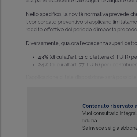
alla parte eccedente tale soglia, le aliquote del
Nello specifico, la novità normativa prevede che 
il concordato preventivo si applicano limitatamen
reddito effettivo del periodo d'imposta precede
Diversamente, qualora l'eccedenza superi detto i
43%
(di cui all'art. 11 c. 1 lettera c) TUIR) 
24%
(di cui all'art. 77 TUIR) per i contribue
L'applicazione di tale disposizione sarà possibile a
Contenuto riservato a
Vuoi consultarlo integr
fiducia.
Se invece sei già abbonat