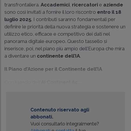
transfrontaliera.
Accademici
,
ricercatori
e
aziende
sono così invitati a fornire il loro riscontro
entro il 18
luglio 2025
. I contributi saranno fondamentali per
definire le priorità della nuova strategia e sostenere un
utilizzo etico, efficace e competitivo dei dati nel
panorama digitale europeo. Questo tassello si
inserisce, poi, nel piano più ampio dell’Europa che mira
a diventare un
continente dell’IA
.
Il Piano d’Azione per il Continente dell’IA
Con il lancio dell’
AI Continent Ac...
Contenuto riservato agli
abbonati.
Vuoi consultarlo integralmente?
Abbonati
o
contatta
il tuo