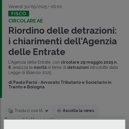
Venerdì 30/05/2025 • 06:00
FISCO
CIRCOLARE AE
Riordino delle detrazioni:
i chiarimenti dell'Agenzia
delle Entrate
L'Agenzia delle Entrate, con
circolare 29 maggio 2025 n.
6
, analizza le
novità
in tema di
detrazioni
introdotte dalla
Legge di Bilancio 2025.
di
Paolo Parisi
-
Avvocato Tributario e Societario in
Trento e Bologna
Traduci con IA
Ascolta la news
Tempo di lettura
1 min.